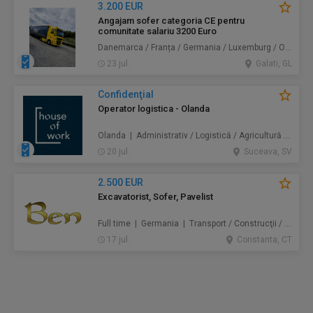
3.200 EUR
Angajam sofer categoria CE pentru
comunitate salariu 3200 Euro
Danemarca / Franța / Germania / Luxemburg / Olanda | Transport
23 jul.
Galati, GL
Confidenţial
Operator logistica - Olanda
Olanda | Administrativ / Logistică / Agricultură / Silvicultură / Prestări servicii / Producție /
20 jul.
Suceava, SV
2.500 EUR
Excavatorist, Sofer, Pavelist
Full time | Germania | Transport / Construcţii / Amenajări
17 jul.
Constanta, CT