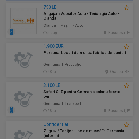
750 LEI
Angajam Vopsitor Auto / Tinichigiu Auto -
Olanda
Olanda | Maşini / Auto
5 aug.
Bucuresti, IF
1.900 EUR
Personal Locuri de munca fabrica de bauturi
Germania | Producție
28 jul.
Oradea, BH
3.100 LEI
Soferi C+E pentru Germania salariu foarte
bun
Germania | Transport
28 jul.
Bucuresti, IF
Confidenţial
Zugrav / Tapițer - loc de muncă în Germania
(interim)