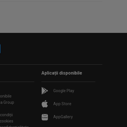
Aplicații disponibile
Google Play
onibile
ia Group
App Store
condiții
AppGallery
 cookies