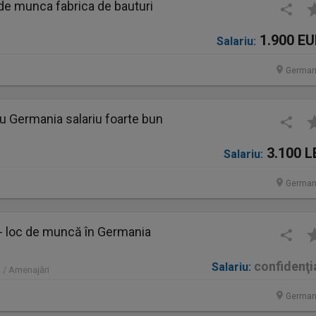
de munca fabrica de bauturi
1.900 E
Salariu:
German
u Germania salariu foarte bun
3.100 L
Salariu:
German
 - loc de muncă în Germania
confidenţi
Salariu:
 / Amenajări
German