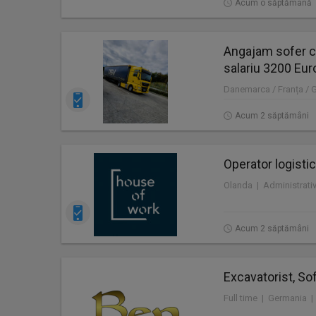
Acum o săptămână
Angajam sofer c
salariu 3200 Eur
Danemarca / Franța / 
Acum 2 săptămâni
Operator logistic
Acum 2 săptămâni
Excavatorist, Sof
Full time | Germania |