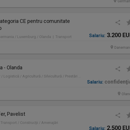
German
ategoria CE pentru comunitate
o
3.200 E
Salariu:
Germania / Luxemburg / Olanda | Transport
Danemar
a - Olanda
Olanda | Administrativ / Logistică / Agricultură / Silvicultură / Prestări servicii / Producție /
confidenţi
Salariu:
Olan
er, Pavelist
 Transport / Construcţii / Amenajări
2.500 E
Salariu: