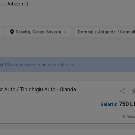
 pe JobZZ.ro)
Oravita, Caras-Severin
Domeniu:
Asigurări / Consul
it 13 anunțuri care te-ar putea interesa.
 Auto / Tinichigiu Auto - Olanda
o
750 L
Salariu:
Olan