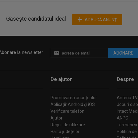
Găsește candidatul ideal
ADAUGĂ ANUNŢ
Abonare la newsletter
ABONARE
De ajutor
Despre
Promovarea anunțurilor
Antena TV
Aplicații: Android și iOS
Joburi disp
Verificare telefon
Intact Med
Ajutor
ANPC
Reguli de utilizare
Termeni și 
Harta judeţelor
Politica de