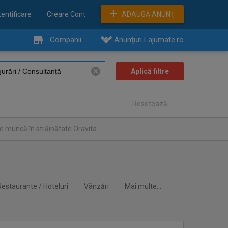
entificare
Creare Cont
ADAUGĂ ANUNŢ
Companii
Anunţuri Lajumate.ro
Resetează
e muncă în străinătate Oravita
Restaurante / Hoteluri
Vânzări
Mai multe...