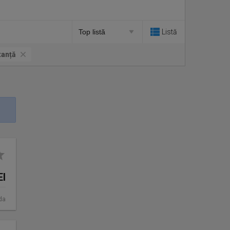
Listă
tanță
EI
da