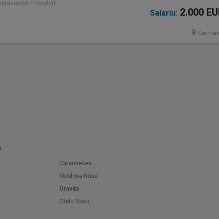
staurante / Hoteluri
2.000 E
Salariu:
German
e
Caransebes
Moldova Noua
Oravita
Otelu Rosu