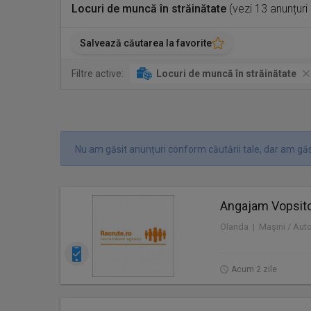
Locuri de muncă în străinătate
(vezi 13 anunțuri
Salvează căutarea la favorite
Filtre active:
Locuri de muncă în străinătate
Nu am găsit anunțuri conform căutării tale, dar am găs
Angajam Vopsitor
Olanda | Maşini / Aut
Acum 2 zile