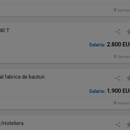
German
40 T
2.800 E
Salariu:
German
 fabrica de bauturi
1.900 E
Salariu:
German
/Hoteliera