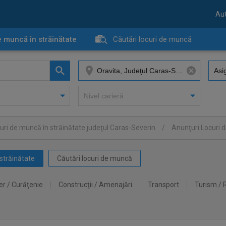
Aut
e muncă în străinătate
Căutări locuri de muncă
uri de muncă în străinătate judeţul Caras-Severin
/
Anunţuri Locuri d
străinătate
Căutări locuri de muncă
er / Curăţenie
Construcţii / Amenajări
Transport
Turism / 