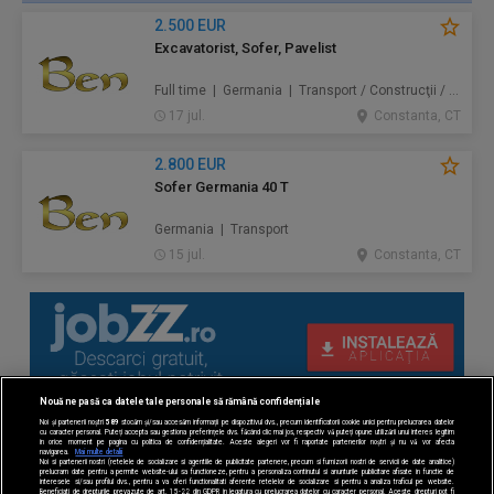
2.500 EUR
Excavatorist, Sofer, Pavelist
Full time | Germania | Transport / Construcţii / Amenajări
17 jul.
Constanta, CT
2.800 EUR
Sofer Germania 40 T
Germania | Transport
15 jul.
Constanta, CT
Nouă ne pasă ca datele tale personale să rămână confidențiale
Noi și partenerii noștri
589
stocăm și/sau accesăm informații pe dispozitivul dvs., precum identificatorii cookie unici pentru prelucrarea datelor
cu caracter personal. Puteți accepta sau gestiona preferințele dvs. făcând clic mai jos, respectiv vă puteți opune utilizării unui interes legitim
în orice moment pe pagina cu politica de confidențialitate. Aceste alegeri vor fi raportate partenerilor noștri și nu vă vor afecta
navigarea.
Mai multe detalii
Noi si partenerii nostri (retelele de socializare si agentiile de publicitate partenere, precum si furnizorii nostri de servicii de date analitice)
prelucram date pentru a permite website-ului sa functioneze, pentru a personaliza continutul si anunturile publicitare afisate in functie de
interesele si/sau profilul dvs., pentru a va oferi functionalitati aferente retelelor de socializare si pentru a analiza traficul pe website.
Beneficiati de drepturile prevazute de art. 15-22 din GDPR in legatura cu prelucrarea datelor cu caracter personal. Aceste drepturi pot fi