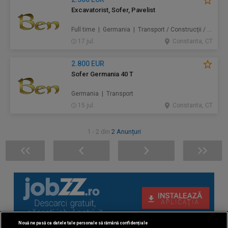
Excavatorist, Sofer, Pavelist
Full time | Germania | Transport / Construcţii / Amenajări
17 jul.
Constanta, CT
2.800 EUR
Sofer Germania 40 T
Germania | Transport
15 jul.
Constanta, CT
1 - 2 din
2 Anunțuri
Nouă ne pasă ca datele tale personale să rămână confidențiale