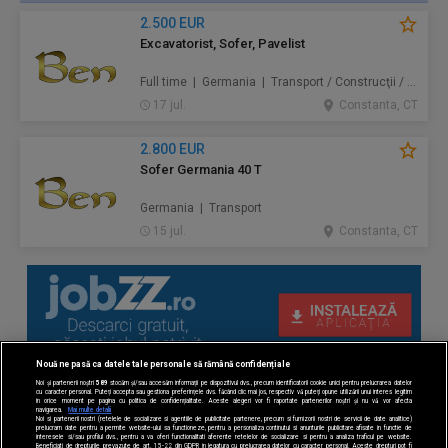
2.500 EUR
Excavatorist, Sofer, Pavelist
Full time | Germania | Transport / Construcţii / Amenajări
17 jul.
Constanta, CT
2.800 EUR
Sofer Germania 40 T
Germania | Transport
15 jul.
Constanta, CT
Nouă ne pasă ca datele tale personale să rămână confidențiale
Noi și partenerii noștri
589
stocăm și/sau accesăm informații pe dispozitivul dvs., precum identificatorii cookie unici pentru prelucrarea datelor
cu caracter personal. Puteți accepta sau gestiona preferințele dvs. făcând clic mai jos, respectiv vă puteți opune utilizării unui interes legitim
în orice moment pe pagina cu politica de confidențialitate. Aceste alegeri vor fi raportate partenerilor noștri și nu vă vor afecta
navigarea.
Mai multe detalii
Noi si partenerii nostri (retelele de socializare si agentiile de publicitate partenere, precum si furnizorii nostri de servicii de date analitice)
prelucram date pentru a permite website-ului sa functioneze, pentru a personaliza continutul si anunturile publicitare afisate in functie de
interesele si/sau profilul dvs., pentru a va oferi functionalitati aferente retelelor de socializare si pentru a analiza traficul pe website.
Beneficiati de drepturile prevazute de art. 15-22 din GDPR in legatura cu prelucrarea datelor cu caracter personal. Aceste drepturi pot fi