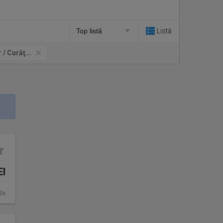
Listă
 / Curăţ...
EI
da