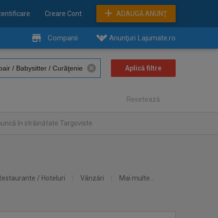
entificare
Creare Cont
ADAUGĂ ANUNŢ
Companii
Anunţuri Lajumate.ro
Resetează
uncă în străinătate Targoviste
Restaurante / Hoteluri
Vânzări
Mai multe...