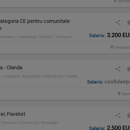
German
ategoria CE pentru comunitate
o
3.200 E
Salariu:
Germania / Luxemburg / Olanda | Transport
Danemar
a - Olanda
Olanda | Administrativ / Logistică / Agricultură / Silvicultură / Prestări servicii / Producție /
confidenţi
Salariu:
Olan
er, Pavelist
 Transport / Construcţii / Amenajări
2.500 E
Salariu: