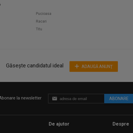
e
Pucioasa
Racari
Titu
Găsește candidatul ideal
ADAUGĂ ANUNŢ
Abonare la newsletter
ABONARE
De ajutor
Despre