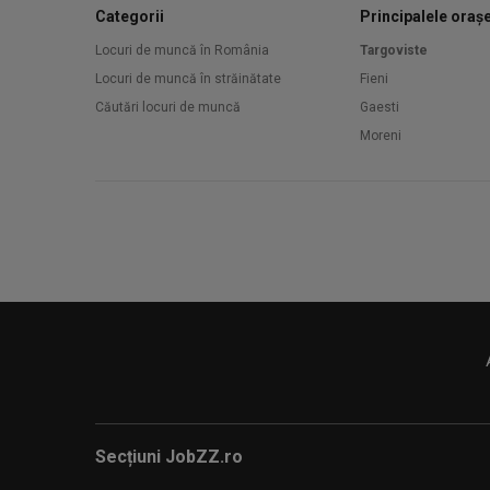
Categorii
Principalele oraș
Locuri de muncă în România
Targoviste
Locuri de muncă în străinătate
Fieni
Căutări locuri de muncă
Gaesti
Moreni
Secțiuni JobZZ.ro