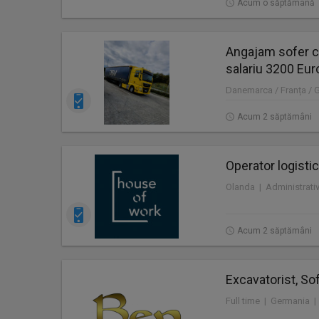
Acum o săptămână
Angajam sofer c
salariu 3200 Eur
Danemarca / Franța / 
Acum 2 săptămâni
Operator logistic
Acum 2 săptămâni
Excavatorist, Sof
Full time | Germania |