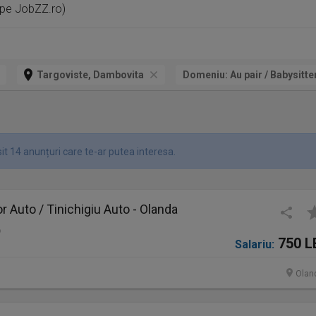
 pe JobZZ.ro)
Targoviste, Dambovita
Domeniu:
Au pair / Babysitter
it 14 anunțuri care te-ar putea interesa.
 Auto / Tinichigiu Auto - Olanda
o
750 L
Salariu:
Olan