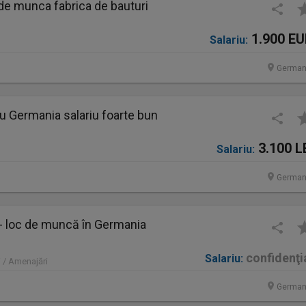
de munca fabrica de bauturi
1.900 E
Salariu:
German
u Germania salariu foarte bun
3.100 L
Salariu:
German
 - loc de muncă în Germania
confidenţi
Salariu:
 / Amenajări
German