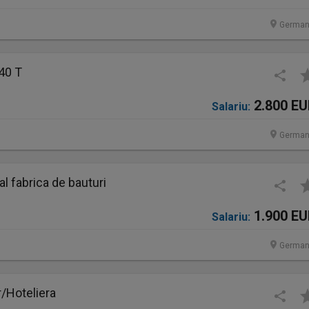
German
40 T
2.800 E
Salariu:
German
 fabrica de bauturi
1.900 E
Salariu:
German
/Hoteliera