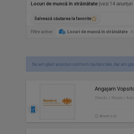
Locuri de muncă în străinătate
(vezi 14 anunțuri
Salvează căutarea la favorite
Filtre active:
Locuri de muncă în străinătate
Nu am găsit anunțuri conform căutării tale, dar am găs
Angajam Vopsitor
Olanda | Maşini / Aut
Acum o zi