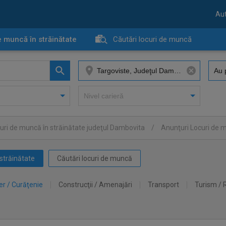
Aut
e muncă în străinătate
Căutări locuri de muncă
uri de muncă în străinătate judeţul Dambovita
/
Anunţuri Locuri de m
străinătate
Căutări locuri de muncă
er / Curăţenie
Construcţii / Amenajări
Transport
Turism / 