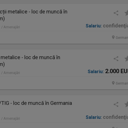
ții metalice - loc de muncă în
im)
confidenţi
Salariu:
 / Amenajări
German
 metalice - loc de muncă în
im)
2.000 E
Salariu:
 / Amenajări
German
IG - loc de muncă în Germania
confidenţi
Salariu:
 / Amenajări