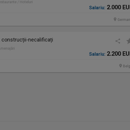
staurante / Hoteluri
2.000 E
Salariu:
German
construcții-necalificați
Amenajări
2.200 E
Salariu:
Belg