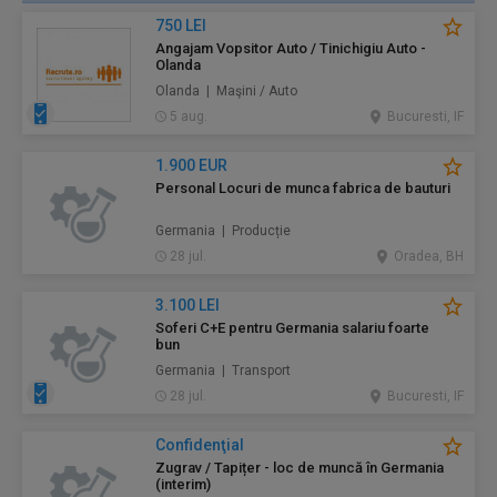
750 LEI
Angajam Vopsitor Auto / Tinichigiu Auto -
Olanda
Olanda | Maşini / Auto
5 aug.
Bucuresti, IF
1.900 EUR
Personal Locuri de munca fabrica de bauturi
Germania | Producție
28 jul.
Oradea, BH
3.100 LEI
Soferi C+E pentru Germania salariu foarte
bun
Germania | Transport
28 jul.
Bucuresti, IF
Confidenţial
Zugrav / Tapițer - loc de muncă în Germania
(interim)