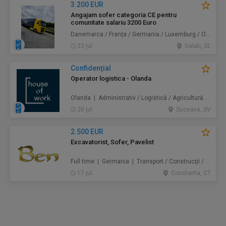
3.200 EUR
Angajam sofer categoria CE pentru
comunitate salariu 3200 Euro
Danemarca / Franța / Germania / Luxemburg / Olanda | Transport
23 jul.
Galati, GL
Confidenţial
Operator logistica - Olanda
Olanda | Administrativ / Logistică / Agricultură / Silvicultură / Prestări servicii / Producție /
20 jul.
Suceava, SV
2.500 EUR
Excavatorist, Sofer, Pavelist
Full time | Germania | Transport / Construcţii / Amenajări
17 jul.
Constanta, CT