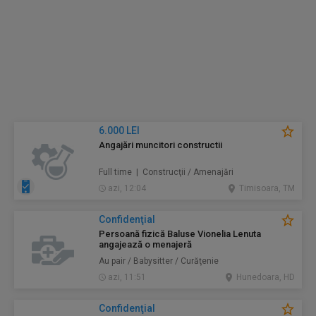
6.000 LEI
Angajări muncitori constructii
Full time | Construcţii / Amenajări
azi, 12:04
Timisoara, TM
Confidenţial
Persoană fizică Baluse Vionelia Lenuta
angajează o menajeră
Au pair / Babysitter / Curăţenie
azi, 11:51
Hunedoara, HD
Confidenţial