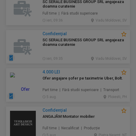
SC SERALE BUSINESS GROUP SRL angajeaza
doamna curatenie
Full time | Fără studii superioare
ieri, 09:36
Vadu Moldovei, SV
Confidenţial
SC SERALE BUSINESS GROUP SRL angajeaza
doamna curatenie
ieri, 09:35
Vadu Moldovei, SV
4.000 LEI
Ofer angajare șofer pe taximetrie Uber, Bolt.
Part time | Fără studii superioare | Transport
5 aug.
Ploiesti, PH
Confidenţial
ANGAJĂM Montator mobilier
Full time | Necalificat | Producție
5 aug.
Piatra Neamt, NT