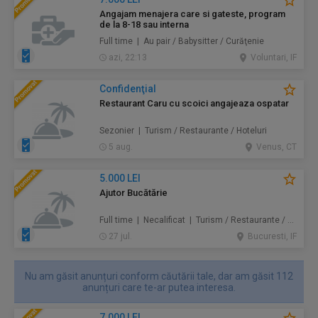
Angajam menajera care si gateste, program
de la 8-18 sau interna
Full time | Au pair / Babysitter / Curăţenie
azi, 22:13
Voluntari, IF
Confidenţial
Restaurant Caru cu scoici angajeaza ospatar
Sezonier | Turism / Restaurante / Hoteluri
5 aug.
Venus, CT
5.000 LEI
Ajutor Bucătărie
Full time | Necalificat | Turism / Restaurante / Hoteluri
27 jul.
Bucuresti, IF
Nu am găsit anunțuri conform căutării tale, dar am găsit 112
anunțuri care te-ar putea interesa.
7.000 LEI