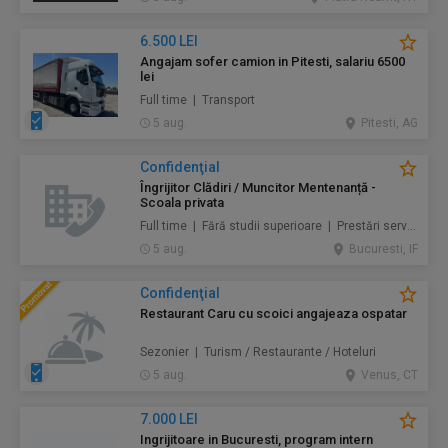
6.500 LEI
Angajam sofer camion in Pitesti, salariu 6500
lei
Full time | Transport
5 aug.
Pitesti, AG
Confidenţial
Îngrijitor Clădiri / Muncitor Mentenanță -
Scoala privata
Full time | Fără studii superioare | Prestări servicii / Mentenanță / Instalații / Construcţii / Amenajări
5 aug.
Bucuresti, IF
Confidenţial
Restaurant Caru cu scoici angajeaza ospatar
Sezonier | Turism / Restaurante / Hoteluri
5 aug.
Venus, CT
7.000 LEI
Ingrijitoare in Bucuresti, program intern