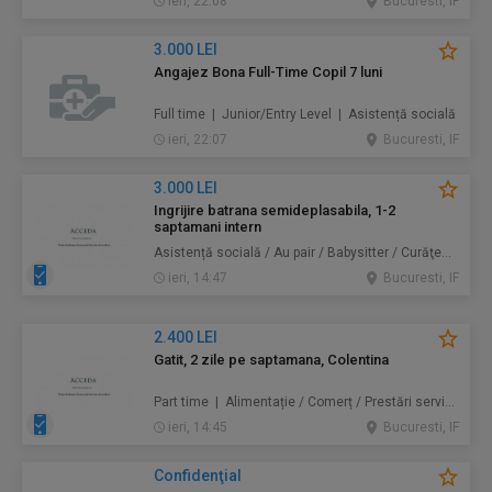
ieri, 22:08
Bucuresti, IF
3.000 LEI
Angajez Bona Full-Time Copil 7 luni
Full time | Junior/Entry Level | Asistență socială
ieri, 22:07
Bucuresti, IF
3.000 LEI
Ingrijire batrana semideplasabila, 1-2
saptamani intern
Asistență socială / Au pair / Babysitter / Curăţenie / Prestări servicii
ieri, 14:47
Bucuresti, IF
2.400 LEI
Gatit, 2 zile pe saptamana, Colentina
Part time | Alimentație / Comerț / Prestări servicii
ieri, 14:45
Bucuresti, IF
Confidenţial