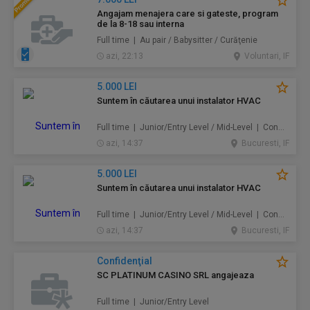
Angajam menajera care si gateste, program
de la 8-18 sau interna
Full time | Au pair / Babysitter / Curăţenie
azi, 22:13
Voluntari, IF
5.000 LEI
Suntem în căutarea unui instalator HVAC
Full time | Junior/Entry Level / Mid-Level | Construcţii / Amenajări
azi, 14:37
Bucuresti, IF
5.000 LEI
Suntem în căutarea unui instalator HVAC
Full time | Junior/Entry Level / Mid-Level | Construcţii / Amenajări
azi, 14:37
Bucuresti, IF
Confidenţial
SC PLATINUM CASINO SRL angajeaza
Full time | Junior/Entry Level