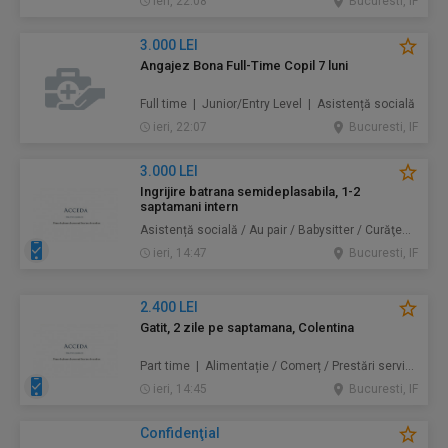
ieri, 22:08
Bucuresti, IF
3.000 LEI
Angajez Bona Full-Time Copil 7 luni
Full time | Junior/Entry Level | Asistență socială
ieri, 22:07
Bucuresti, IF
3.000 LEI
Ingrijire batrana semideplasabila, 1-2
saptamani intern
Asistență socială / Au pair / Babysitter / Curăţenie / Prestări servicii
ieri, 14:47
Bucuresti, IF
2.400 LEI
Gatit, 2 zile pe saptamana, Colentina
Part time | Alimentație / Comerț / Prestări servicii
ieri, 14:45
Bucuresti, IF
Confidenţial