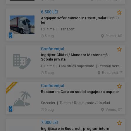
6.500 LEI
Angajam sofer camion in Pitesti, salariu 6500
lei
Full time | Transport
5 aug.
Pitesti, AG
Confidenţial
Îngrijitor Clădiri / Muncitor Mentenanță -
Scoala privata
Full time | Fără studii superioare | Prestări servicii / Mentenanță / Instalații / Construcţii / Amenajări
5 aug.
Bucuresti, IF
Confidenţial
Restaurant Caru cu scoici angajeaza ospatar
Sezonier | Turism / Restaurante / Hoteluri
5 aug.
Venus, CT
7.000 LEI
Ingrijitoare in Bucuresti, program intern