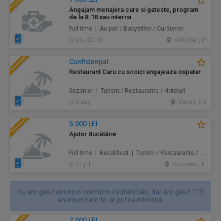
Angajam menajera care si gateste, program
de la 8-18 sau interna
Full time | Au pair / Babysitter / Curăţenie
azi, 20:18
Voluntari, IF
Confidenţial
Restaurant Caru cu scoici angajeaza ospatar
Sezonier | Turism / Restaurante / Hoteluri
5 aug.
Venus, CT
5.000 LEI
Ajutor Bucătărie
Full time | Necalificat | Turism / Restaurante / Hoteluri
27 jul.
Bucuresti, IF
Nu am găsit anunțuri conform căutării tale, dar am găsit 112
anunțuri care te-ar putea interesa.
7.000 LEI