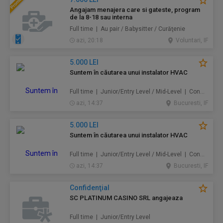
Angajam menajera care si gateste, program
de la 8-18 sau interna
Full time | Au pair / Babysitter / Curăţenie
azi, 20:18
Voluntari, IF
5.000 LEI
Suntem în căutarea unui instalator HVAC
Full time | Junior/Entry Level / Mid-Level | Construcţii / Amenajări
azi, 14:37
Bucuresti, IF
5.000 LEI
Suntem în căutarea unui instalator HVAC
Full time | Junior/Entry Level / Mid-Level | Construcţii / Amenajări
azi, 14:37
Bucuresti, IF
Confidenţial
SC PLATINUM CASINO SRL angajeaza
Full time | Junior/Entry Level