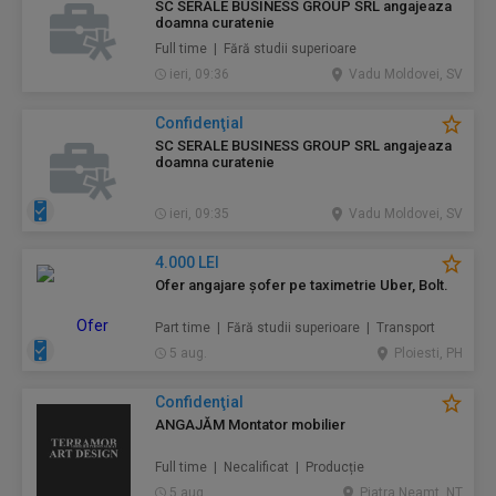
SC SERALE BUSINESS GROUP SRL angajeaza
doamna curatenie
Full time | Fără studii superioare
ieri, 09:36
Vadu Moldovei, SV
Confidenţial
SC SERALE BUSINESS GROUP SRL angajeaza
doamna curatenie
ieri, 09:35
Vadu Moldovei, SV
4.000 LEI
Ofer angajare șofer pe taximetrie Uber, Bolt.
Part time | Fără studii superioare | Transport
5 aug.
Ploiesti, PH
Confidenţial
ANGAJĂM Montator mobilier
Full time | Necalificat | Producție
5 aug.
Piatra Neamt, NT