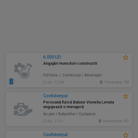
6.000 LEI
Angajări muncitori constructii
Full time | Construcţii / Amenajări
azi, 12:04
Timisoara, TM
Confidenţial
Persoană fizică Baluse Vionelia Lenuta
angajează o menajeră
Au pair / Babysitter / Curăţenie
azi, 11:51
Hunedoara, HD
Confidenţial