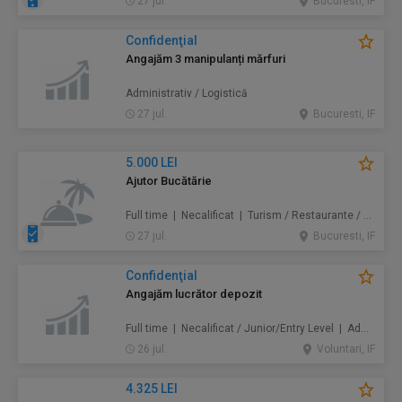
27 jul.
Bucuresti, IF
Confidenţial
Angajăm 3 manipulanți mărfuri
Administrativ / Logistică
27 jul.
Bucuresti, IF
5.000 LEI
Ajutor Bucătărie
Full time | Necalificat | Turism / Restaurante / Hoteluri
27 jul.
Bucuresti, IF
Confidenţial
Angajăm lucrător depozit
Full time | Necalificat / Junior/Entry Level | Administrativ / Logistică
26 jul.
Voluntari, IF
4.325 LEI