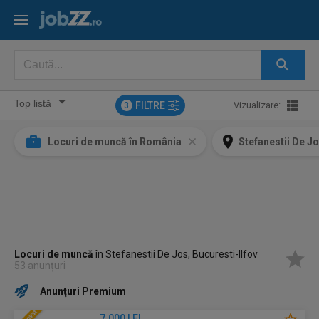
FILTRE
Vizualizare:
3
Locuri de muncă în România
Stefanestii De Jo
Locuri de muncă
în Stefanestii De Jos, Bucuresti-Ilfov
53 anunțuri
Anunţuri Premium
7.000 LEI