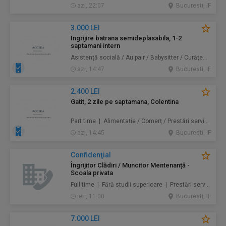
azi, 22:07
Bucuresti, IF
3.000 LEI
Ingrijire batrana semideplasabila, 1-2
saptamani intern
Asistență socială / Au pair / Babysitter / Curăţenie / Prestări servicii
azi, 14:47
Bucuresti, IF
2.400 LEI
Gatit, 2 zile pe saptamana, Colentina
Part time | Alimentație / Comerț / Prestări servicii
azi, 14:45
Bucuresti, IF
Confidenţial
Îngrijitor Clădiri / Muncitor Mentenanță -
Scoala privata
Full time | Fără studii superioare | Prestări servicii / Mentenanță / Instalații / Construcţii / Amenajări
ieri, 11:00
Bucuresti, IF
7.000 LEI