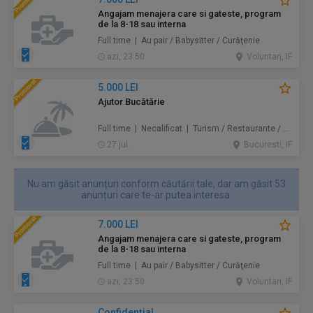
Angajam menajera care si gateste, program
de la 8-18 sau interna
Full time | Au pair / Babysitter / Curăţenie
azi, 23:50
Voluntari, IF
5.000 LEI
Ajutor Bucătărie
Full time | Necalificat | Turism / Restaurante / Hoteluri
27 jul.
Bucuresti, IF
Nu am găsit anunțuri conform căutării tale, dar am găsit 53
anunțuri care te-ar putea interesa.
7.000 LEI
Angajam menajera care si gateste, program
de la 8-18 sau interna
Full time | Au pair / Babysitter / Curăţenie
azi, 23:50
Voluntari, IF
Confidenţial