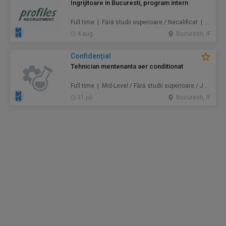
Ingrijitoare in Bucuresti, program intern
Full time | Fără studii superioare / Necalificat | Au pair / Babysitter / Curăţenie / Prestări servicii
4 aug.
Bucuresti, IF
Confidenţial
Tehnician mentenanta aer conditionat
Full time | Mid-Level / Fără studii superioare / Junior/Entry Level | Mentenanță / Instalații
31 jul.
Bucuresti, IF