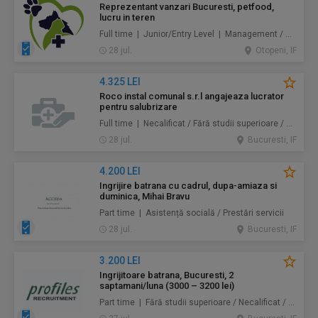
Reprezentant vanzari Bucuresti, petfood,
lucru in teren
Full time | Junior/Entry Level | Management / Vânzări
28 jul.
Otopeni, IF
4.325 LEI
Roco instal comunal s.r.l angajeaza lucrator
pentru salubrizare
Full time | Necalificat / Fără studii superioare / Junior/Entry Level | Protecţia mediului / Prestări servicii
28 jul.
Bucuresti, IF
4.200 LEI
Ingrijire batrana cu cadrul, dupa-amiaza si
duminica, Mihai Bravu
Part time | Asistență socială / Prestări servicii
28 jul.
Bucuresti, IF
3.200 LEI
Ingrijitoare batrana, Bucuresti, 2
saptamani/luna (3000 – 3200 lei)
Part time | Fără studii superioare / Necalificat / Mid-Level | Au pair / Babysitter / Curăţenie / Prestări servicii