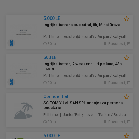
5.000 LEI
Ingrijire batrana cu cadrul, 8h, Mihai Bravu
Part time | Asistență socială / Au pair / Babysitter / Curăţenie / Prestări servicii
30 jul.
Bucuresti, IF
600 LEI
Ingrijire batran, 2 weekend-uri pe luna, 48h
intern
Part time | Asistență socială / Au pair / Babysitter / Curăţenie / Prestări servicii
30 jul.
Bucuresti, IF
Confidenţial
SC TOM YUM ISAN SRL angajeaza personal
bucatarie
Full time | Junior/Entry Level | Turism / Restaurante / Hoteluri
30 jul.
Bucuresti, IF
6.000 LEI