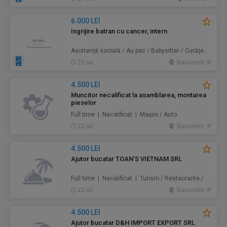
6.000 LEI
Ingrijire batran cu cancer, intern
Asistență socială / Au pair / Babysitter / Curăţenie / Prestări servicii
22 jul.
Bucuresti, IF
4.500 LEI
Muncitor necalificat la asamblarea, montarea
pieselor
Full time | Necalificat | Maşini / Auto
22 jul.
Bucuresti, IF
4.500 LEI
Ajutor bucatar TOAN’S VIETNAM SRL
Full time | Necalificat | Turism / Restaurante / Hoteluri
22 jul.
Bucuresti, IF
4.500 LEI
Ajutor bucatar D&H IMPORT EXPORT SRL