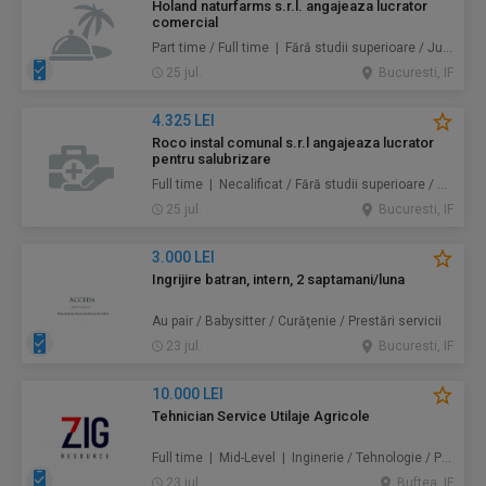
Holand naturfarms s.r.l. angajeaza lucrator
comercial
Part time / Full time | Fără studii superioare / Junior/Entry Level | Alimentație / Comerț
25 jul.
Bucuresti, IF
4.325 LEI
Roco instal comunal s.r.l angajeaza lucrator
pentru salubrizare
Full time | Necalificat / Fără studii superioare / Junior/Entry Level | Protecţia mediului / Prestări servicii
25 jul.
Bucuresti, IF
3.000 LEI
Ingrijire batran, intern, 2 saptamani/luna
Au pair / Babysitter / Curăţenie / Prestări servicii
23 jul.
Bucuresti, IF
10.000 LEI
Tehnician Service Utilaje Agricole
Full time | Mid-Level | Inginerie / Tehnologie / Producție
23 jul.
Buftea, IF