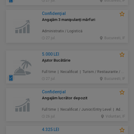
27 jul.
Bucuresti, IF
Confidenţial
Angajăm 3 manipulanți mărfuri
Administrativ / Logistică
27 jul.
Bucuresti, IF
5.000 LEI
Ajutor Bucătărie
Full time | Necalificat | Turism / Restaurante / Hoteluri
27 jul.
Bucuresti, IF
Confidenţial
Angajăm lucrător depozit
Full time | Necalificat / Junior/Entry Level | Administrativ / Logistică
26 jul.
Voluntari, IF
4.325 LEI