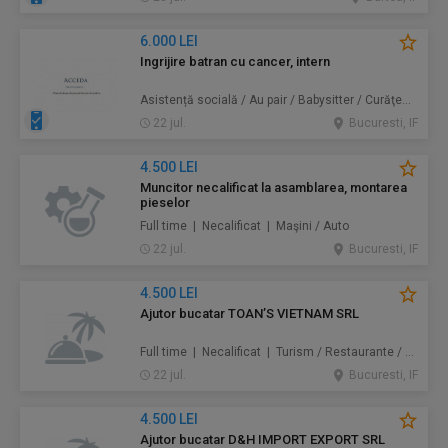
6.000 LEI
Ingrijire batran cu cancer, intern
Asistență socială / Au pair / Babysitter / Curăţenie / Prestări servicii
22 jul.
Bucuresti, IF
4.500 LEI
Muncitor necalificat la asamblarea, montarea
pieselor
Full time | Necalificat | Maşini / Auto
22 jul.
Bucuresti, IF
4.500 LEI
Ajutor bucatar TOAN’S VIETNAM SRL
Full time | Necalificat | Turism / Restaurante / Hoteluri
22 jul.
Bucuresti, IF
4.500 LEI
Ajutor bucatar D&H IMPORT EXPORT SRL