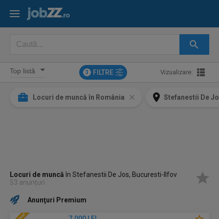
FILTRE
Vizualizare:
3
Locuri de muncă în România
Stefanestii De Jo
Locuri de muncă
în Stefanestii De Jos, Bucuresti-Ilfov
53 anunțuri
Anunţuri Premium
7.000 LEI