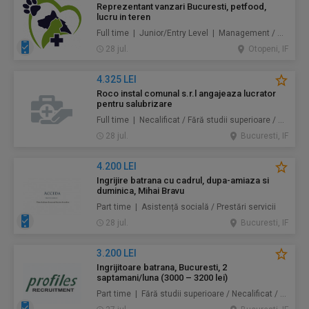
Reprezentant vanzari Bucuresti, petfood,
lucru in teren
Full time | Junior/Entry Level | Management / Vânzări
28 jul.
Otopeni, IF
4.325 LEI
Roco instal comunal s.r.l angajeaza lucrator
pentru salubrizare
Full time | Necalificat / Fără studii superioare / Junior/Entry Level | Protecţia mediului / Prestări servicii
28 jul.
Bucuresti, IF
4.200 LEI
Ingrijire batrana cu cadrul, dupa-amiaza si
duminica, Mihai Bravu
Part time | Asistență socială / Prestări servicii
28 jul.
Bucuresti, IF
3.200 LEI
Ingrijitoare batrana, Bucuresti, 2
saptamani/luna (3000 – 3200 lei)
Part time | Fără studii superioare / Necalificat / Mid-Level | Au pair / Babysitter / Curăţenie / Prestări servicii