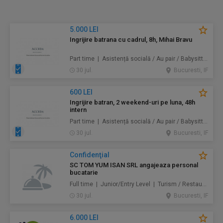
5.000 LEI
Ingrijire batrana cu cadrul, 8h, Mihai Bravu
Part time | Asistență socială / Au pair / Babysitter / Curăţenie / Prestări servicii
30 jul.
Bucuresti, IF
600 LEI
Ingrijire batran, 2 weekend-uri pe luna, 48h
intern
Part time | Asistență socială / Au pair / Babysitter / Curăţenie / Prestări servicii
30 jul.
Bucuresti, IF
Confidenţial
SC TOM YUM ISAN SRL angajeaza personal
bucatarie
Full time | Junior/Entry Level | Turism / Restaurante / Hoteluri
30 jul.
Bucuresti, IF
6.000 LEI