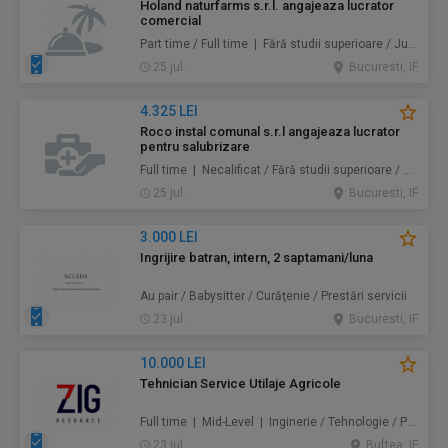
Holand naturfarms s.r.l. angajeaza lucrator
comercial
Part time / Full time | Fără studii superioare / Junior/Entry Level | Alimentație / Comerț
25 jul.
Bucuresti, IF
4.325 LEI
Roco instal comunal s.r.l angajeaza lucrator
pentru salubrizare
Full time | Necalificat / Fără studii superioare / Junior/Entry Level | Protecţia mediului / Prestări servicii
25 jul.
Bucuresti, IF
3.000 LEI
Ingrijire batran, intern, 2 saptamani/luna
Au pair / Babysitter / Curăţenie / Prestări servicii
23 jul.
Bucuresti, IF
10.000 LEI
Tehnician Service Utilaje Agricole
Full time | Mid-Level | Inginerie / Tehnologie / Producție
23 jul.
Buftea, IF