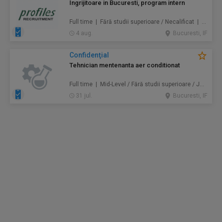
Ingrijitoare in Bucuresti, program intern
Full time | Fără studii superioare / Necalificat | Au pair / Babysitter / Curăţenie / Prestări servicii
4 aug.
Bucuresti, IF
Confidenţial
Tehnician mentenanta aer conditionat
Full time | Mid-Level / Fără studii superioare / Junior/Entry Level | Mentenanță / Instalații
31 jul.
Bucuresti, IF