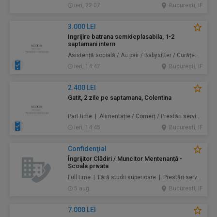
ieri, 22:07
Bucuresti, IF
3.000 LEI
Ingrijire batrana semideplasabila, 1-2
saptamani intern
Asistență socială / Au pair / Babysitter / Curăţenie / Prestări servicii
ieri, 14:47
Bucuresti, IF
2.400 LEI
Gatit, 2 zile pe saptamana, Colentina
Part time | Alimentație / Comerț / Prestări servicii
ieri, 14:45
Bucuresti, IF
Confidenţial
Îngrijitor Clădiri / Muncitor Mentenanță -
Scoala privata
Full time | Fără studii superioare | Prestări servicii / Mentenanță / Instalații / Construcţii / Amenajări
5 aug.
Bucuresti, IF
7.000 LEI