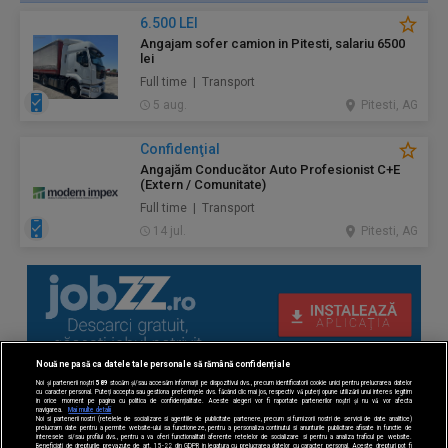
6.500 LEI
Angajam sofer camion in Pitesti, salariu 6500
lei
Full time | Transport
5 aug.
Pitesti, AG
Confidenţial
Angajăm Conducător Auto Profesionist C+E
(Extern / Comunitate)
Full time | Transport
14 jul.
Pitesti, AG
Nouă ne pasă ca datele tale personale să rămână confidențiale
Noi și partenerii noștri
589
stocăm și/sau accesăm informații pe dispozitivul dvs., precum identificatorii cookie unici pentru prelucrarea datelor
cu caracter personal. Puteți accepta sau gestiona preferințele dvs. făcând clic mai jos, respectiv vă puteți opune utilizării unui interes legitim
în orice moment pe pagina cu politica de confidențialitate. Aceste alegeri vor fi raportate partenerilor noștri și nu vă vor afecta
navigarea.
Mai multe detalii
Noi si partenerii nostri (retelele de socializare si agentiile de publicitate partenere, precum si furnizorii nostri de servicii de date analitice)
prelucram date pentru a permite website-ului sa functioneze, pentru a personaliza continutul si anunturile publicitare afisate in functie de
interesele si/sau profilul dvs., pentru a va oferi functionalitati aferente retelelor de socializare si pentru a analiza traficul pe website.
Beneficiati de drepturile prevazute de art. 15-22 din GDPR in legatura cu prelucrarea datelor cu caracter personal. Aceste drepturi pot fi