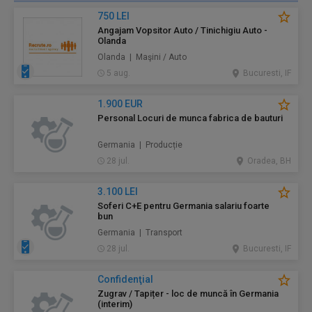
750 LEI
Angajam Vopsitor Auto / Tinichigiu Auto -
Olanda
Olanda | Maşini / Auto
5 aug.
Bucuresti, IF
1.900 EUR
Personal Locuri de munca fabrica de bauturi
Germania | Producție
28 jul.
Oradea, BH
3.100 LEI
Soferi C+E pentru Germania salariu foarte
bun
Germania | Transport
28 jul.
Bucuresti, IF
Confidenţial
Zugrav / Tapițer - loc de muncă în Germania
(interim)