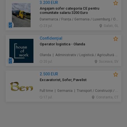
3.200 EUR
Angajam sofer categoria CE pentru
comunitate salariu 3200 Euro
Danemarca / Franța / Germania / Luxemburg / Olanda | Transport
23 jul.
Galati, GL
Confidenţial
Operator logistica - Olanda
Olanda | Administrativ / Logistică / Agricultură / Silvicultură / Prestări servicii / Producție /
20 jul.
Suceava, SV
2.500 EUR
Excavatorist, Sofer, Pavelist
Full time | Germania | Transport / Construcţii / Amenajări
17 jul.
Constanta, CT