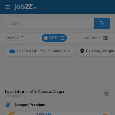
FILTRE
Vizualizare:
3
Locuri de muncă în România
Palanca, Giurgiu
Locuri de muncă
în Palanca, Giurgiu
112 anunțuri
Anunţuri Premium
7.000 LEI