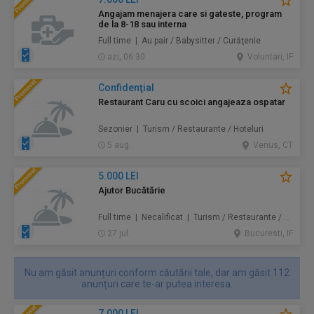
Angajam menajera care si gateste, program
de la 8-18 sau interna
Full time | Au pair / Babysitter / Curăţenie
azi, 06:30
Voluntari, IF
Confidenţial
Restaurant Caru cu scoici angajeaza ospatar
Sezonier | Turism / Restaurante / Hoteluri
5 aug.
Venus, CT
5.000 LEI
Ajutor Bucătărie
Full time | Necalificat | Turism / Restaurante / Hoteluri
27 jul.
Bucuresti, IF
Nu am găsit anunțuri conform căutării tale, dar am găsit 112
anunțuri care te-ar putea interesa.
7.000 LEI