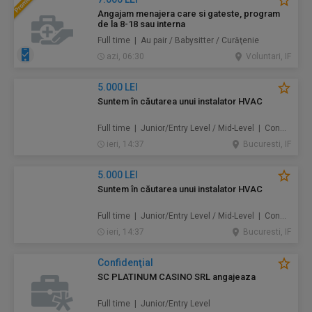
Angajam menajera care si gateste, program
de la 8-18 sau interna
Full time | Au pair / Babysitter / Curăţenie
azi, 06:30
Voluntari, IF
5.000 LEI
Suntem în căutarea unui instalator HVAC
Full time | Junior/Entry Level / Mid-Level | Construcţii / Amenajări
ieri, 14:37
Bucuresti, IF
5.000 LEI
Suntem în căutarea unui instalator HVAC
Full time | Junior/Entry Level / Mid-Level | Construcţii / Amenajări
ieri, 14:37
Bucuresti, IF
Confidenţial
SC PLATINUM CASINO SRL angajeaza
Full time | Junior/Entry Level