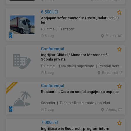
6.500 LEI
Angajam sofer camion in Pitesti, salariu 6500
lei
Full time | Transport
5 aug.
Pitesti, AG
Confidenţial
Îngrijitor Clădiri / Muncitor Mentenanță -
Scoala privata
Full time | Fără studii superioare | Prestări servicii / Mentenanță / Instalații / Construcţii / Amenajări
5 aug.
Bucuresti, IF
Confidenţial
Restaurant Caru cu scoici angajeaza ospatar
Sezonier | Turism / Restaurante / Hoteluri
5 aug.
Venus, CT
7.000 LEI
Ingrijitoare in Bucuresti, program intern