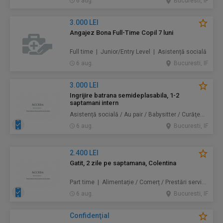
6 aug.
Bucuresti, IF
3.000 LEI
Angajez Bona Full-Time Copil 7 luni
Full time | Junior/Entry Level | Asistență socială
6 aug.
Bucuresti, IF
3.000 LEI
Ingrijire batrana semideplasabila, 1-2
saptamani intern
Asistență socială / Au pair / Babysitter / Curăţenie / Prestări servicii
6 aug.
Bucuresti, IF
2.400 LEI
Gatit, 2 zile pe saptamana, Colentina
Part time | Alimentație / Comerț / Prestări servicii
6 aug.
Bucuresti, IF
Confidenţial