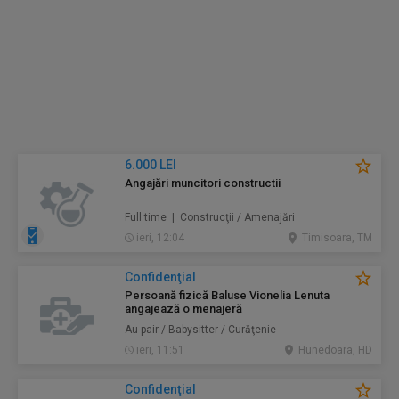
6.000 LEI
Angajări muncitori constructii
Full time | Construcţii / Amenajări
ieri, 12:04
Timisoara, TM
Confidenţial
Persoană fizică Baluse Vionelia Lenuta
angajează o menajeră
Au pair / Babysitter / Curăţenie
ieri, 11:51
Hunedoara, HD
Confidenţial