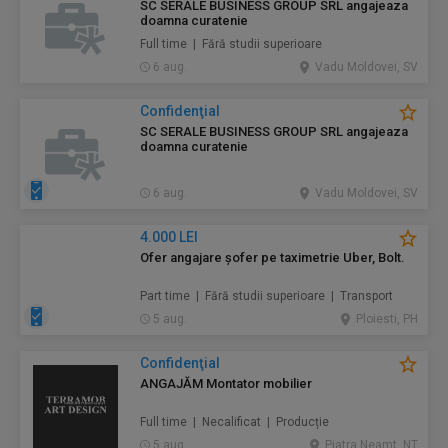
SC SERALE BUSINESS GROUP SRL angajeaza
doamna curatenie
Full time | Fără studii superioare
6 aug.
Vadu Moldovei, SV
Confidenţial
SC SERALE BUSINESS GROUP SRL angajeaza
doamna curatenie
6 aug.
Vadu Moldovei, SV
4.000 LEI
Ofer angajare șofer pe taximetrie Uber, Bolt.
Part time | Fără studii superioare | Transport
5 aug.
Ploiesti, PH
Confidenţial
ANGAJĂM Montator mobilier
Full time | Necalificat | Producție
5 aug.
Piatra Neamt, NT