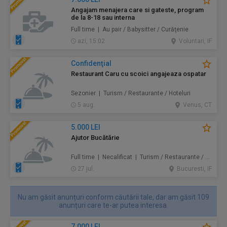
Angajam menajera care si gateste, program
de la 8-18 sau interna
Full time | Au pair / Babysitter / Curăţenie
azi, 15:02
Voluntari, IF
Confidenţial
Restaurant Caru cu scoici angajeaza ospatar
Sezonier | Turism / Restaurante / Hoteluri
5 aug.
Venus, CT
5.000 LEI
Ajutor Bucătărie
Full time | Necalificat | Turism / Restaurante / Hoteluri
27 jul.
Bucuresti, IF
Nu am găsit anunțuri conform căutării tale, dar am găsit 109
anunțuri care te-ar putea interesa.
7.000 LEI