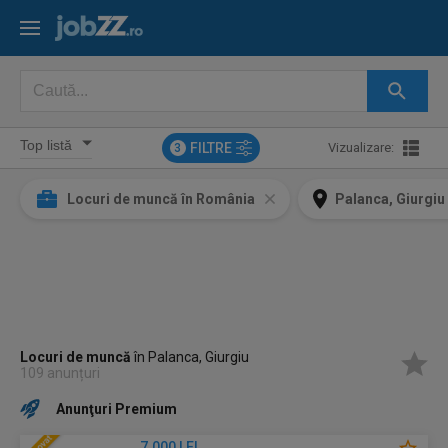
FILTRE
Vizualizare:
3
Locuri de muncă în România
Palanca, Giurgiu
Locuri de muncă
în Palanca, Giurgiu
109 anunțuri
Anunţuri Premium
7.000 LEI