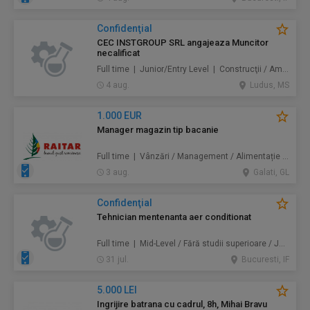
Confidenţial
CEC INSTGROUP SRL angajeaza Muncitor
necalificat
Full time | Junior/Entry Level | Construcţii / Amenajări
4 aug.
Ludus, MS
1.000 EUR
Manager magazin tip bacanie
Full time | Vânzări / Management / Alimentație / Comerț
3 aug.
Galati, GL
Confidenţial
Tehnician mentenanta aer conditionat
Full time | Mid-Level / Fără studii superioare / Junior/Entry Level | Mentenanță / Instalații
31 jul.
Bucuresti, IF
5.000 LEI
Ingrijire batrana cu cadrul, 8h, Mihai Bravu