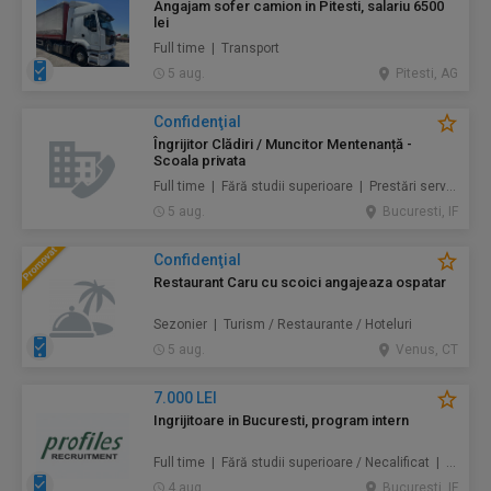
Angajam sofer camion in Pitesti, salariu 6500
lei
Full time | Transport
5 aug.
Pitesti, AG
Confidenţial
Îngrijitor Clădiri / Muncitor Mentenanță -
Scoala privata
Full time | Fără studii superioare | Prestări servicii / Mentenanță / Instalații / Construcţii / Amenajări
5 aug.
Bucuresti, IF
Confidenţial
Restaurant Caru cu scoici angajeaza ospatar
Sezonier | Turism / Restaurante / Hoteluri
5 aug.
Venus, CT
7.000 LEI
Ingrijitoare in Bucuresti, program intern
Full time | Fără studii superioare / Necalificat | Au pair / Babysitter / Curăţenie / Prestări servicii
4 aug.
Bucuresti, IF