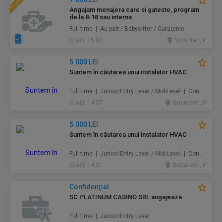
Angajam menajera care si gateste, program
de la 8-18 sau interna
Full time | Au pair / Babysitter / Curăţenie
azi, 15:02
Voluntari, IF
5.000 LEI
Suntem în căutarea unui instalator HVAC
Full time | Junior/Entry Level / Mid-Level | Construcţii / Amenajări
azi, 14:37
Bucuresti, IF
5.000 LEI
Suntem în căutarea unui instalator HVAC
Full time | Junior/Entry Level / Mid-Level | Construcţii / Amenajări
azi, 14:37
Bucuresti, IF
Confidenţial
SC PLATINUM CASINO SRL angajeaza
Full time | Junior/Entry Level