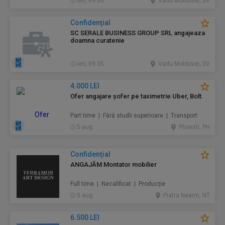
ieri, 09:36
Vadu Moldovei, SV
Confidenţial
SC SERALE BUSINESS GROUP SRL angajeaza
doamna curatenie
ieri, 09:35
Vadu Moldovei, SV
4.000 LEI
Ofer angajare șofer pe taximetrie Uber, Bolt.
Part time | Fără studii superioare | Transport
5 aug.
Ploiesti, PH
Confidenţial
ANGAJĂM Montator mobilier
Full time | Necalificat | Producție
5 aug.
Piatra Neamt, NT
6.500 LEI