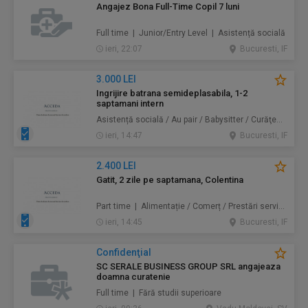
Angajez Bona Full-Time Copil 7 luni
Full time | Junior/Entry Level | Asistență socială
ieri, 22:07
Bucuresti, IF
3.000 LEI
Ingrijire batrana semideplasabila, 1-2
saptamani intern
Asistență socială / Au pair / Babysitter / Curăţenie / Prestări servicii
ieri, 14:47
Bucuresti, IF
2.400 LEI
Gatit, 2 zile pe saptamana, Colentina
Part time | Alimentație / Comerț / Prestări servicii
ieri, 14:45
Bucuresti, IF
Confidenţial
SC SERALE BUSINESS GROUP SRL angajeaza
doamna curatenie
Full time | Fără studii superioare