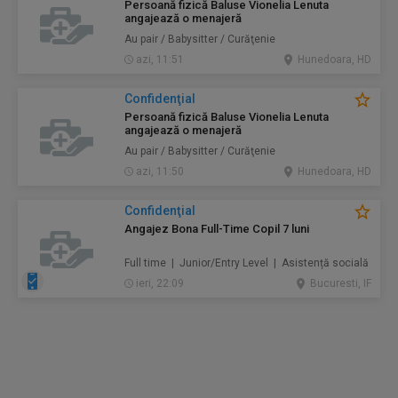
Persoană fizică Baluse Vionelia Lenuta
angajează o menajeră
Au pair / Babysitter / Curăţenie
azi, 11:51
Hunedoara, HD
Confidenţial
Persoană fizică Baluse Vionelia Lenuta
angajează o menajeră
Au pair / Babysitter / Curăţenie
azi, 11:50
Hunedoara, HD
Confidenţial
Angajez Bona Full-Time Copil 7 luni
Full time | Junior/Entry Level | Asistență socială
ieri, 22:09
Bucuresti, IF