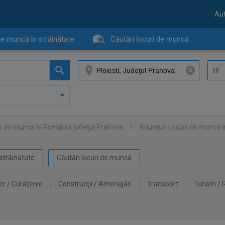
Aut
de muncă în străinătate
Căutări locuri de muncă
i de muncă în România judeţul Prahova
/
Anunţuri Locuri de muncă î
străinătate
Căutări locuri de muncă
er / Curăţenie
Construcţii / Amenajări
Transport
Turism / 