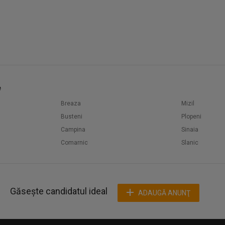
e
Breaza
Mizil
Busteni
Plopeni
Campina
Sinaia
Comarnic
Slanic
Găsește candidatul ideal
ADAUGĂ ANUNŢ