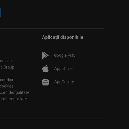
Aplicații disponibile
Google Play
onibile
ia Group
App Store
condiții
AppGallery
 cookies
 confidențialitate
tări de confidențialitate