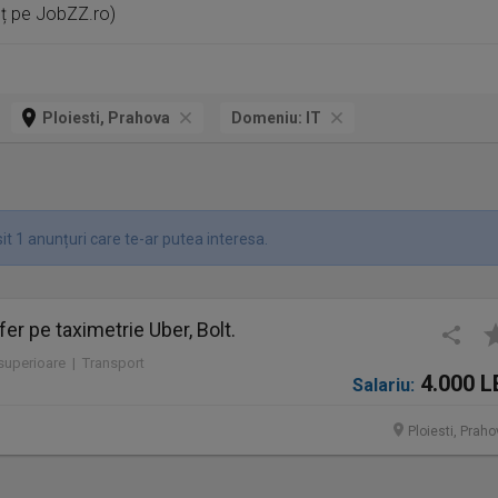
nț pe JobZZ.ro)
Ploiesti, Prahova
Domeniu:
IT
t 1 anunțuri care te-ar putea interesa.
er pe taximetrie Uber, Bolt.
 superioare | Transport
4.000 L
Salariu:
Ploiesti, Prah