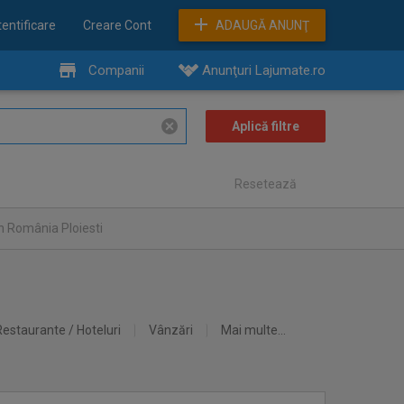
entificare
Creare Cont
ADAUGĂ ANUNŢ
Companii
Anunţuri Lajumate.ro
Resetează
n România Ploiesti
Restaurante / Hoteluri
Vânzări
Mai multe...