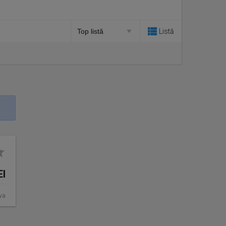
Listă
EI
ova