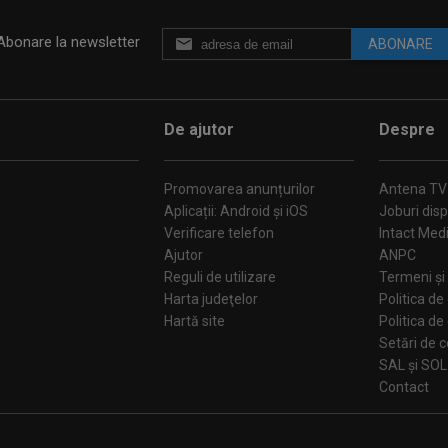
Abonare la newsletter
ABONARE
De ajutor
Despre
Promovarea anunțurilor
Antena TV
Aplicații: Android și iOS
Joburi disp
Verificare telefon
Intact Med
Ajutor
ANPC
Reguli de utilizare
Termeni și 
Harta judeţelor
Politica de
Hartă site
Politica de
Se
SAL și SOL
Contact