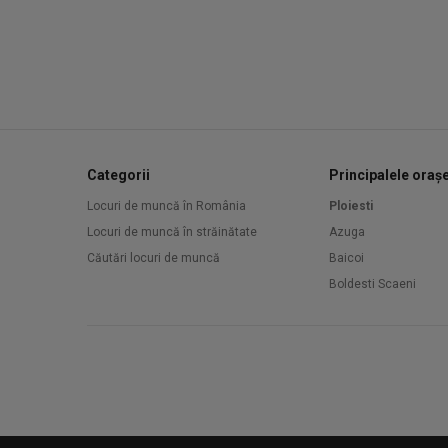
Categorii
Principalele oraș
Locuri de muncă în România
Ploiesti
Locuri de muncă în străinătate
Azuga
Căutări locuri de muncă
Baicoi
Boldesti Scaeni