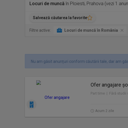
Locuri de muncă
în Ploiesti, Prahova (vezi 1 anu
Salvează căutarea la favorite
Filtre active:
Locuri de muncă în România
Nu am găsit anunțuri conform căutării tale, dar am găsi
Ofer angajare șof
Part time | Fără studii
Acum 2 zile