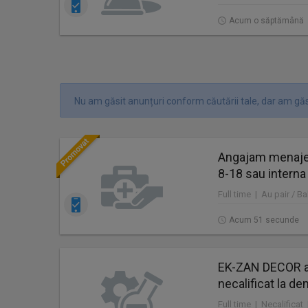
Acum o săptămână
Nu am găsit anunțuri conform căutării tale, dar am găs
Angajam menajer
8-18 sau interna
Full time | Au pair / Ba
Acum 51 secunde
EK-ZAN DECOR a
necalificat la de
Full time | Necalificat