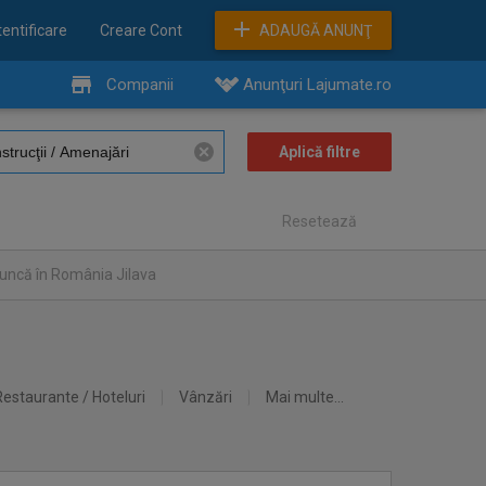
entificare
Creare Cont
ADAUGĂ ANUNŢ
Companii
Anunţuri Lajumate.ro
Resetează
uncă în România Jilava
Restaurante / Hoteluri
Vânzări
Mai multe...