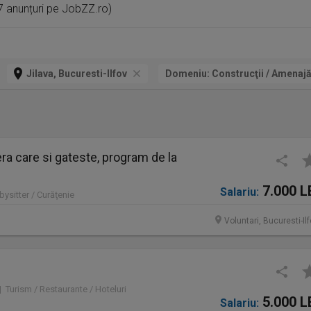
57 anunțuri pe JobZZ.ro)
Jilava, Bucuresti-Ilfov
Domeniu:
Construcţii / Amenajă
a care si gateste, program de la
7.000 L
Salariu:
bysitter / Curăţenie
Voluntari, Bucuresti-Il
 | Turism / Restaurante / Hoteluri
5.000 L
Salariu: