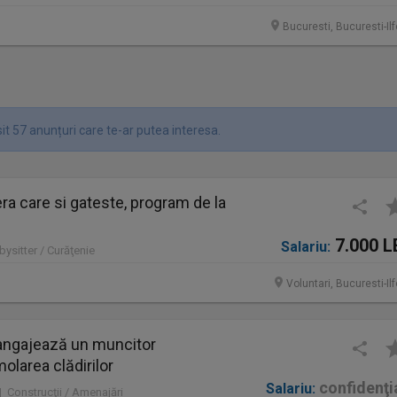
Bucuresti, Bucuresti-Il
it 57 anunțuri care te-ar putea interesa.
a care si gateste, program de la
7.000 L
Salariu:
bysitter / Curăţenie
Voluntari, Bucuresti-Il
ngajează un muncitor
molarea clădirilor
confidenţi
Salariu:
 | Construcţii / Amenajări