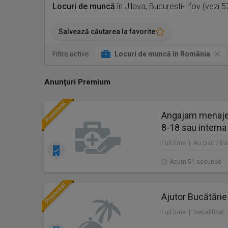
Locuri de muncă
în Jilava, Bucuresti-Ilfov (vezi 
Salvează căutarea la favorite
Filtre active:
Locuri de muncă în România
Anunţuri Premium
Angajam menajer
8-18 sau interna
Full time | Au pair / Ba
Acum 51 secunde
Ajutor Bucătărie
Full time | Necalificat