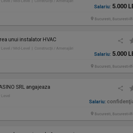
y Level / Mid-Level | Construcţii / Amenajări
5.000 L
Salariu:
Bucuresti, Bucuresti-Il
rea unui instalator HVAC
y Level / Mid-Level | Construcţii / Amenajări
5.000 L
Salariu:
Bucuresti, Bucuresti-Il
ASINO SRL angajeaza
y Level
confidenţi
Salariu:
Bucuresti, Bucuresti-Il