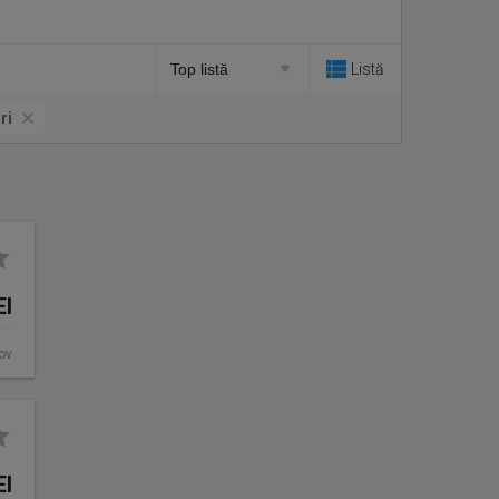
Listă
ri
EI
fov
EI