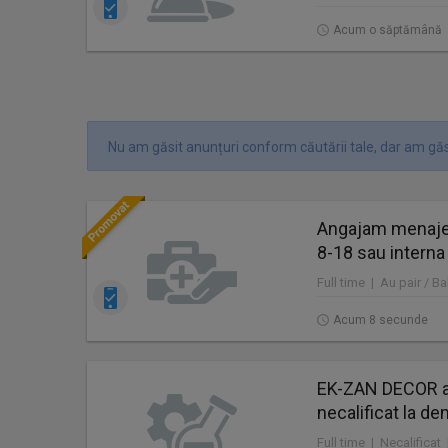
Acum o săptămână
Nu am găsit anunțuri conform căutării tale, dar am găs
Angajam menajer
8-18 sau interna
Full time | Au pair / Ba
Acum 8 secunde
EK-ZAN DECOR a
necalificat la de
Full time | Necalificat