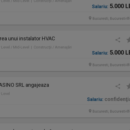
y Level / Mid-Level | Construcţii / Amenajări
5.000 L
Salariu:
Bucuresti, Bucuresti-Il
rea unui instalator HVAC
y Level / Mid-Level | Construcţii / Amenajări
5.000 L
Salariu:
Bucuresti, Bucuresti-Il
ASINO SRL angajeaza
y Level
confidenţi
Salariu:
Bucuresti, Bucuresti-Il