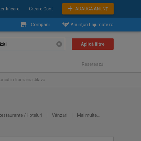
entificare
Creare Cont
ADAUGĂ ANUNŢ
Companii
Anunţuri Lajumate.ro
Resetează
uncă în România Jilava
Restaurante / Hoteluri
Vânzări
Mai multe...