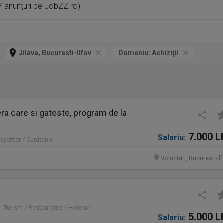
57 anunțuri pe JobZZ.ro)
Jilava, Bucuresti-Ilfov
Domeniu:
Achiziţii
a care si gateste, program de la
7.000 L
Salariu:
bysitter / Curăţenie
Voluntari, Bucuresti-Il
 | Turism / Restaurante / Hoteluri
5.000 L
Salariu: