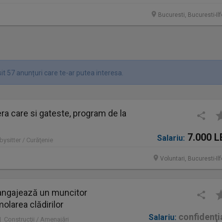
Bucuresti, Bucuresti-Il
it 57 anunțuri care te-ar putea interesa.
a care si gateste, program de la
7.000 L
Salariu:
bysitter / Curăţenie
Voluntari, Bucuresti-Il
ngajează un muncitor
molarea clădirilor
confidenţi
Salariu:
 | Construcţii / Amenajări