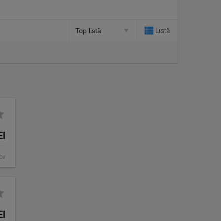
Listă
EI
fov
EI