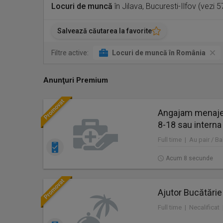
Locuri de muncă
în Jilava, Bucuresti-Ilfov (vezi 
Salvează căutarea la favorite
Filtre active:
Locuri de muncă în România
Anunţuri Premium
Angajam menajer
8-18 sau interna
Full time | Au pair / Ba
Acum 8 secunde
Ajutor Bucătărie
Full time | Necalificat