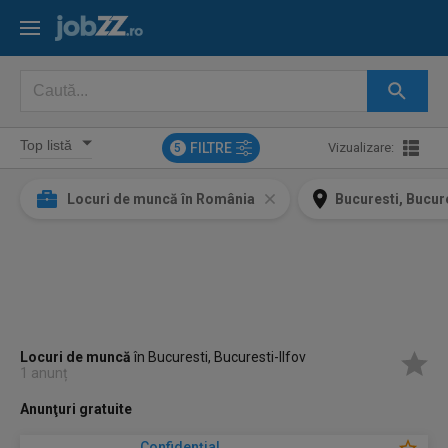
FILTRE
Vizualizare:
5
Locuri de muncă în România
Bucuresti, Bucure
Locuri de muncă
în Bucuresti, Bucuresti-Ilfov
1 anunț
Anunţuri gratuite
Confidenţial