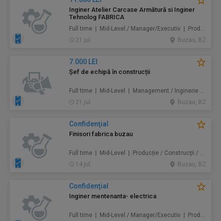
Inginer Atelier Carcase Armătură si Inginer
Tehnolog FABRICA
Full time | Mid-Level / Manager/Executiv | Producție / Construcţii / Amenajări
21 jul.
Buzau, BZ
7.000 LEI
Șef de echipă în construcții
Full time | Mid-Level | Management / Inginerie / Tehnologie / Construcţii / Amenajări
21 jul.
Buzau, BZ
Confidenţial
Finisori fabrica buzau
Full time | Mid-Level | Producție / Construcţii / Amenajări
14 jul.
Buzau, BZ
Confidenţial
Inginer mentenanta- electrica
Full time | Mid-Level / Manager/Executiv | Producție / Mentenanță / Instalații / Inginerie / Tehnologie / Construcţii / Amenajări