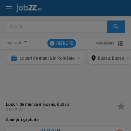
FILTRE
Vizualizare:
4
Locuri de muncă în România
Buzau, Buzau
Locuri de muncă
în Buzau, Buzau
6 anunțuri
Anunţuri gratuite
11.000 LEI