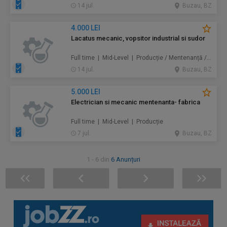
14 jul.
Buzau, BZ
4.000 LEI
Lacatus mecanic, vopsitor industrial si sudor
Full time | Mid-Level | Producție / Mentenanță / Instalații / Construcţii / Amenajări
14 jul.
Buzau, BZ
5.000 LEI
Electrician si mecanic mentenanta- fabrica
Full time | Mid-Level | Producție
7 jul.
Buzau, BZ
1 - 6 din
6 Anunțuri