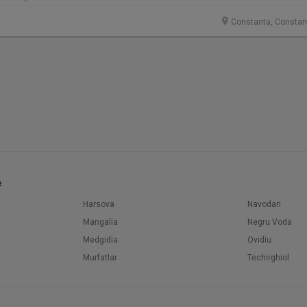
Constanta, Constan
e
Harsova
Navodari
Mangalia
Negru Voda
Medgidia
Ovidiu
Murfatlar
Techirghiol