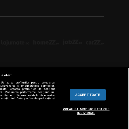
 a oferi:
tilizarea profilurilor pentru selectarea
Dezvoltarea și îmbunătățirea serviciilor.
lizate. Crearea profilurilor de conținut
ată. Măsurarea performanței conținutului.
ACCEPT TOATE
e diferite. Utilizarea de date limitate pentru
a conținutul. Date precise de geolocație și
VREAU SA MODIFIC SETARILE
INDIVIDUAL