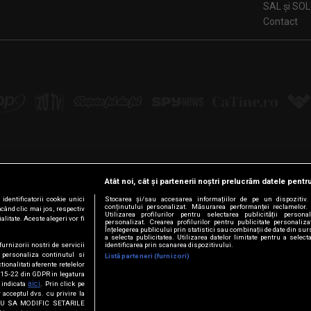
SAL și SOL
Contact
Atât noi, cât și partenerii noștri prelucrăm datele pentru
Urmărește-ne pe:
dentificatorii cookie unici
Stocarea și/sau accesarea informațiilor de pe un dispozitiv. U
conținutului personalizat. Măsurarea performanței reclamelor. 
ăcând clic mai jos, respectiv
Facebook
LinkedIn
YouTube
Instagram
Pinterest
Tiktok
Utilizarea profilurilor pentru selectarea publicității persona
litate. Aceste alegeri vor fi
personalizat. Crearea profilurilor pentru publicitate personaliz
Înțelegerea publicului prin statistici sau combinații de date din surs
a selecta publicitatea. Utilizarea datelor limitate pentru a select
furnizorii nostri de servicii
identificarea prin scanarea dispozitivului.
 personaliza continutul si
Listă parteneri (furnizori)
© Intact Media Group
tionalitati aferente retelelor
t. 15-22 din GDPR in legatura
aici
a indicata
. Prin click pe
 acceptul dvs. cu privire la
VREAU SA MODIFIC SETARILE