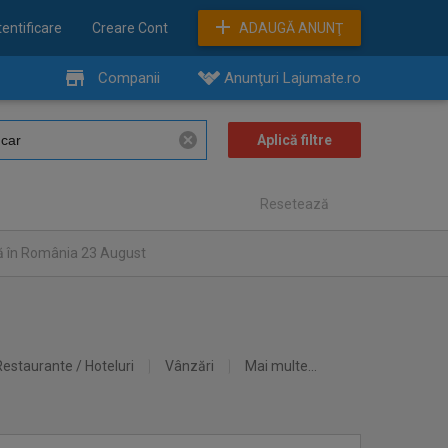
entificare
Creare Cont
ADAUGĂ ANUNŢ
Companii
Anunţuri Lajumate.ro
Resetează
ă în România 23 August
Restaurante / Hoteluri
Vânzări
Mai multe...