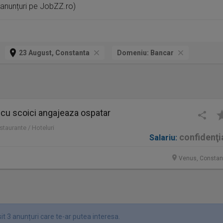
 anunțuri pe JobZZ.ro)
23 August, Constanta
Domeniu:
Bancar
 cu scoici angajeaza ospatar
staurante / Hoteluri
confidenţi
Salariu:
Venus, Constan
t 3 anunțuri care te-ar putea interesa.