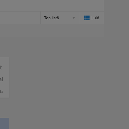
Listă
al
ta