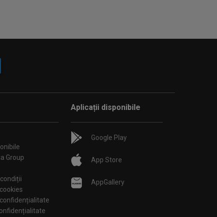
Aplicații disponibile
Google Play
onibile
ia Group
App Store
condiții
AppGallery
 cookies
 confidențialitate
tări de confidențialitate