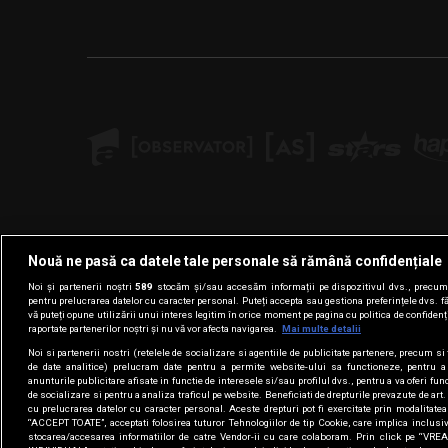
Nouă ne pasă ca datele tale personale să rămână confidențiale
Noi și partenerii noștri
589
stocăm și/sau accesăm informații pe dispozitivul dvs., precum i
pentru prelucrarea datelor cu caracter personal. Puteți accepta sau gestiona preferințele dvs. f
vă puteți opune utilizării unui interes legitim în orice moment pe pagina cu politica de confidenția
raportate partenerilor noștri și nu vă vor afecta navigarea.
Mai multe detalii
Noi si partenerii nostri (retelele de socializare si agentiile de publicitate partenere, precum si 
de date analitice) prelucram date pentru a permite website-ului sa functioneze, pentru a
anunturile publicitare afisate in functie de interesele si/sau profilul dvs., pentru a va oferi func
de socializare si pentru a analiza traficul pe website. Beneficiati de drepturile prevazute de ar
cu prelucrarea datelor cu caracter personal. Aceste drepturi pot fi exercitate prin modalitate
“ACCEPT TOATE”, acceptati folosirea tuturor Tehnologiilor de tip Cookie, care implica inclusiv
stocarea/accesarea informatiilor de catre Vendor-ii cu care colaboram. Prin click pe “