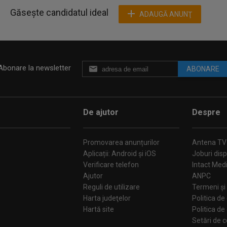
Găsește candidatul ideal
ADAUGĂ ANUNŢ
Abonare la newsletter
ABONARE
De ajutor
Despre
Promovarea anunțurilor
Antena TV
Aplicații: Android și iOS
Joburi disp
Verificare telefon
Intact Med
Ajutor
ANPC
Reguli de utilizare
Termeni și 
Harta judeţelor
Politica de
Hartă site
Politica de
Se