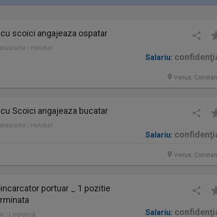
 cu scoici angajeaza ospatar
staurante / Hoteluri
confidenţi
Salariu:
Venus, Constan
 cu Scoici angajeaza bucatar
staurante / Hoteluri
confidenţi
Salariu:
Venus, Constan
ncarcator portuar _ 1 pozitie
rminata
confidenţi
Salariu:
iv / Logistică