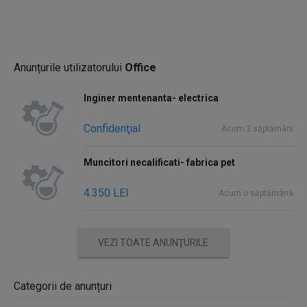
- Diurnă.
Dacă îndeplinești cerințele și îți dorești să faci parte dintr-o
echipă profesionistă, te invităm să aplici!
Anunțurile utilizatorului
Office
Inginer mentenanta- electrica
Confidenţial
Acum 3 săptămâni
Muncitori necalificati- fabrica pet
4.350 LEI
Acum o săptămână
VEZI TOATE ANUNŢURILE
Categorii de anunțuri