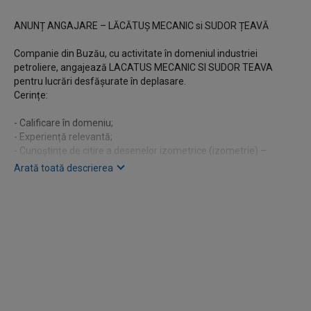
ANUNȚ ANGAJARE – LĂCĂTUȘ MECANIC si SUDOR ȚEAVĂ
Companie din Buzău, cu activitate în domeniul industriei
petroliere, angajează LACATUS MECANIC SI SUDOR TEAVA
pentru lucrări desfășurate în deplasare.
Cerințe:
- Calificare în domeniu;
- Experiență relevantă;
- Cunoștințe de citire a desenelor izometrice (izometrie) –
obligatoriu;
Arată toată descrierea
- Seriozitate și disponibilitate pentru deplasări.
Oferim:
- Contract de muncă pe perioadă nedeterminată;
- Loc de muncă stabil, pe termen lung;
- Salariu începând de la 5.500 lei net/lună- lacatus
- 6000 lei net/ luna - sudor cu posibilitate de creștere în funcție
de experiență și performanță;
- Transport asigurat;
- Cazare asigurată;