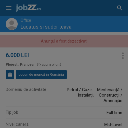
Office
Lacatus si sudor teava
Anunțul a fost dezactivat!
6.000 LEI
Ploiesti, Prahova
acum o lună
Locuri de muncă în România
Domeniu de activitate
Petrol / Gaze, Mentenanță /
Instalații, Construcţii /
Amenajări
Tip job
Full time
Nivel carieră
Mid-Level