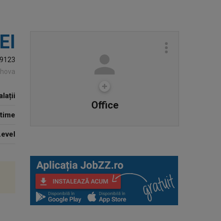
EI
9123
rahova
lații
Office
 time
evel