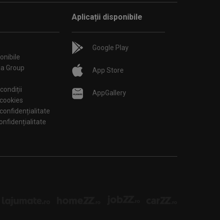
Aplicații disponibile
Google Play
onibile
ia Group
App Store
condiții
AppGallery
 cookies
 confidențialitate
tări de confidențialitate