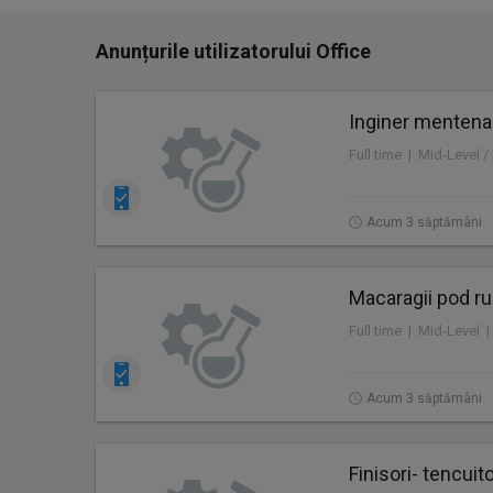
Anunțurile utilizatorului Office
Inginer mentenan
Acum 3 săptămâni
Macaragii pod ru
Full time | Mid-Level |
Acum 3 săptămâni
Finisori- tencuito