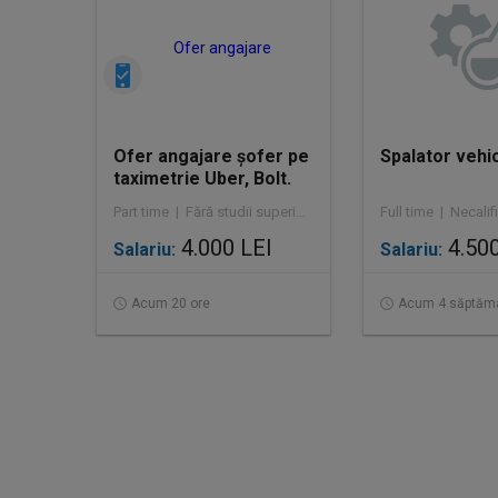
Ofer angajare șofer pe
Spalator vehi
taximetrie Uber, Bolt.
Part time | Fără studii superioare | Transport
4.000 LEI
4.500
Salariu:
Salariu:
Acum 20 ore
Acum 4 săptăm