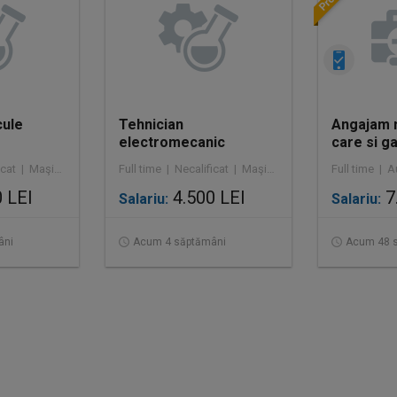
cule
Tehnician
Angajam 
electromecanic
care si g
program d
Full time | Necalificat | Maşini / Auto
Full time | Necalificat | Maşini / Auto / Inginerie / Tehnologie
interna
 LEI
4.500 LEI
7
Salariu:
Salariu:
âni
Acum 4 săptămâni
Acum 48 