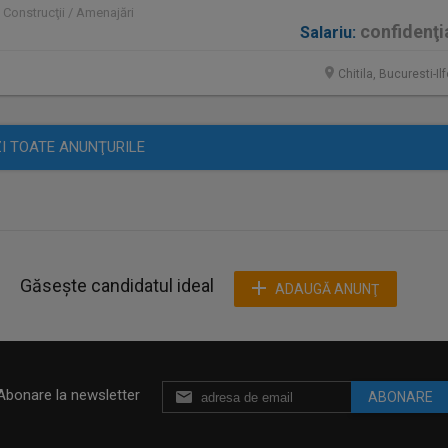
 Construcţii / Amenajări
confidenţi
Salariu:
Chitila, Bucuresti-Il
I TOATE ANUNŢURILE
Găsește candidatul ideal
ADAUGĂ ANUNŢ
Abonare la newsletter
ABONARE