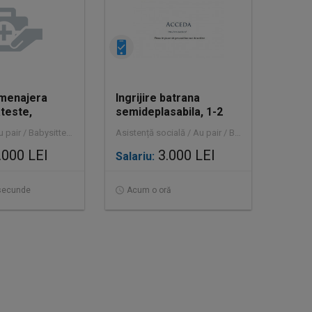
menajera
Ingrijire batrana
ateste,
semideplasabila, 1-2
e la 8-18 sau
saptamani intern
Full time | Au pair / Babysitter / Curăţenie
Asistență socială / Au pair / Babysitter / Curăţenie / Prestări servicii
.000 LEI
3.000 LEI
Salariu:
secunde
Acum o oră