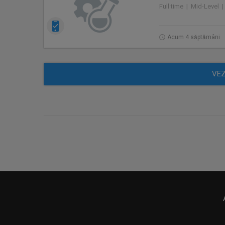
Full time | Mid-Level |
Acum 4 săptămâni
VEZ