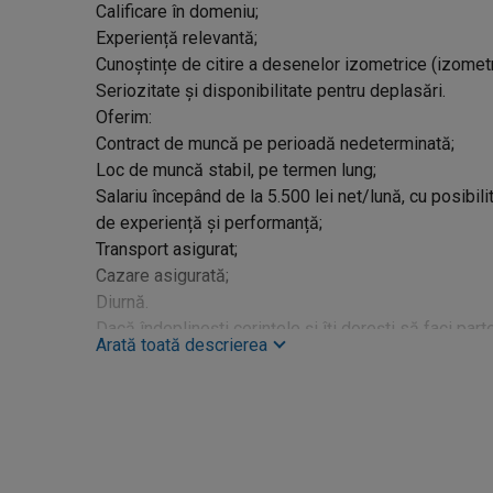
Calificare în domeniu;
Experiență relevantă;
Cunoștințe de citire a desenelor izometrice (izometr
Seriozitate și disponibilitate pentru deplasări.
Oferim:
Contract de muncă pe perioadă nedeterminată;
Loc de muncă stabil, pe termen lung;
Salariu începând de la 5.500 lei net/lună, cu posibili
de experiență și performanță;
Transport asigurat;
Cazare asigurată;
Diurnă.
Dacă îndeplinești cerințele și îți dorești să faci part
Arată toată descrierea
profesionistă, te invităm să aplici!