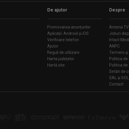
De ajutor
Despre
Promovarea anunțurilor
Antena TV
Aplicații: Android și iOS
Joburi disp
Verificare telefon
Intact Med
Ajutor
ANPC
Reguli de utilizare
Termeni și 
Harta judeţelor
Politica de
Hartă site
Politica de
Se
SAL și SOL
Contact