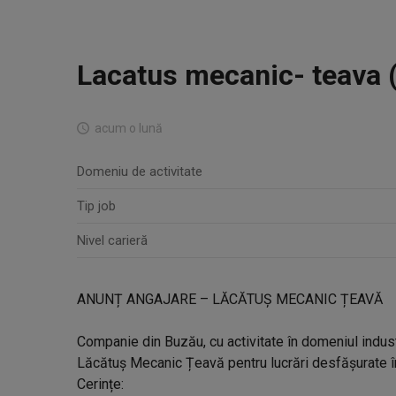
Lacatus mecanic- teava (
acum o lună
Domeniu de activitate
Tip job
Nivel carieră
ANUNȚ ANGAJARE – LĂCĂTUȘ MECANIC ȚEAVĂ
Companie din Buzău, cu activitate în domeniul indust
Lăcătuș Mecanic Țeavă pentru lucrări desfășurate î
Cerințe: