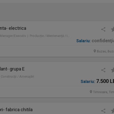
ta- electrica
Full time | Mid-Level / Manager/Executiv | Producție / Mentenanță / Instalații / Inginerie / Tehnologie / Construcţii / Amenajări
confidenţi
Salariu:
Buzau, Buz
lant- grupa E
 Construcţii / Amenajări
7.500 L
Salariu:
Timisoara, Tim
ri- fabrica chitila