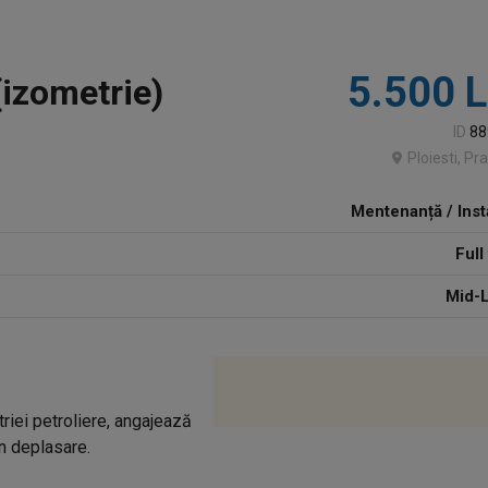
5.500 L
izometrie)
ID
88
Ploiesti, P
Mentenanță / Insta
Full
Mid-L
riei petroliere, angajează
n deplasare.