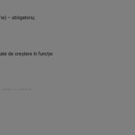
ie) – obligatoriu;
tate de creștere în funcție
e dintr-o echipă