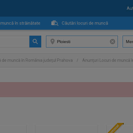
Aut
 muncă în străinătate
Căutări locuri de muncă
i de muncă în România judeţul Prahova
/
Anunţuri Locuri de muncă î