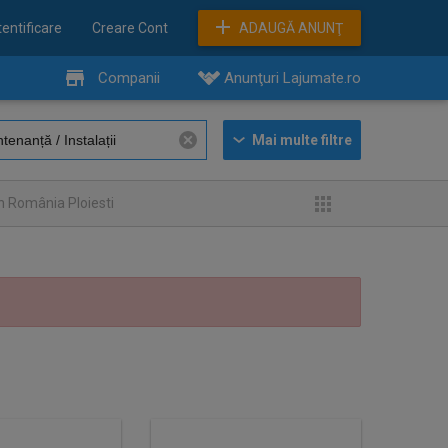
entificare
Creare Cont
ADAUGĂ ANUNŢ
Companii
Anunţuri Lajumate.ro
n România Ploiesti