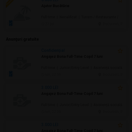
Ajutor Bucătărie
Full time | Necalificat | Turism / Restaurante / Hoteluri
27 jul.
Bucuresti, IF
Anunţuri gratuite
Confidenţial
Angajez Bona Full-Time Copil 7 luni
Full time | Junior/Entry Level | Asistență socială
ieri, 22:09
Bucuresti, IF
3.000 LEI
Angajez Bona Full-Time Copil 7 luni
Full time | Junior/Entry Level | Asistență socială
ieri, 22:08
Bucuresti, IF
3.000 LEI
Angajez Bona Full-Time Copil 7 luni