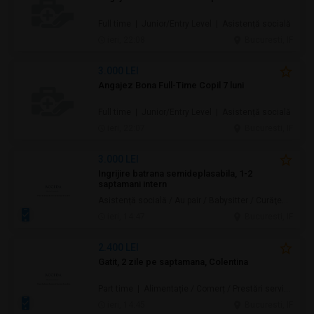
Full time | Junior/Entry Level | Asistență socială
ieri, 22:08
Bucuresti, IF
3.000 LEI
Angajez Bona Full-Time Copil 7 luni
Full time | Junior/Entry Level | Asistență socială
ieri, 22:07
Bucuresti, IF
3.000 LEI
Ingrijire batrana semideplasabila, 1-2
saptamani intern
Asistență socială / Au pair / Babysitter / Curăţenie / Prestări servicii
ieri, 14:47
Bucuresti, IF
2.400 LEI
Gatit, 2 zile pe saptamana, Colentina
Part time | Alimentație / Comerț / Prestări servicii
ieri, 14:45
Bucuresti, IF