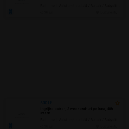
Part time | Asistență socială / Au pair / Babysitter / Curăţenie / Prestări servicii
30 jul.
Bucuresti, IF
600 LEI
Ingrijire batran, 2 weekend-uri pe luna, 48h
intern
Part time | Asistență socială / Au pair / Babysitter / Curăţenie / Prestări servicii
30 jul.
Bucuresti, IF