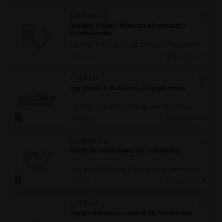
Confidenţial
Îngrijitor Clădiri / Muncitor Mentenanță -
Scoala privata
Full time | Fără studii superioare | Prestări servicii / Mentenanță / Instalații / Construcţii / Amenajări
5 aug.
Bucuresti, IF
7.000 LEI
Ingrijitoare in Bucuresti, program intern
Full time | Fără studii superioare / Necalificat | Au pair / Babysitter / Curăţenie / Prestări servicii
4 aug.
Bucuresti, IF
Confidenţial
Tehnician mentenanta aer conditionat
Full time | Mid-Level / Fără studii superioare / Junior/Entry Level | Mentenanță / Instalații
31 jul.
Bucuresti, IF
5.000 LEI
Ingrijire batrana cu cadrul, 8h, Mihai Bravu