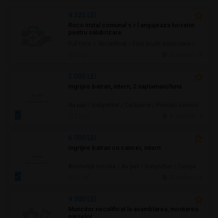
4.325 LEI
Roco instal comunal s.r.l angajeaza lucrator
pentru salubrizare
Full time | Necalificat / Fără studii superioare / Junior/Entry Level | Protecţia mediului / Prestări servicii
25 jul.
Bucuresti, IF
3.000 LEI
Ingrijire batran, intern, 2 saptamani/luna
Au pair / Babysitter / Curăţenie / Prestări servicii
23 jul.
Bucuresti, IF
6.000 LEI
Ingrijire batran cu cancer, intern
Asistență socială / Au pair / Babysitter / Curăţenie / Prestări servicii
22 jul.
Bucuresti, IF
4.500 LEI
Muncitor necalificat la asamblarea, montarea
pieselor