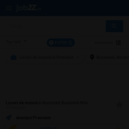
FILTRE
Vizualizare:
2
Locuri de muncă în România
Bucuresti, Bucure
Locuri de muncă
în Bucuresti, Bucuresti-Ilfov
43 anunțuri
Anunţuri Premium
5.000 LEI