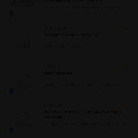
saptamani/luna (3000 – 3200 lei)
Part time | Fără studii superioare / Necalificat / Mid-Level | Au pair / Babysitter / Curăţenie / Prestări servicii
27 jul.
Bucuresti, IF
Confidenţial
Angajăm 3 manipulanți mărfuri
Administrativ / Logistică
27 jul.
Bucuresti, IF
5.000 LEI
Ajutor Bucătărie
Full time | Necalificat | Turism / Restaurante / Hoteluri
27 jul.
Bucuresti, IF
4.325 LEI
Holand naturfarms s.r.l. angajeaza lucrator
comercial
Part time / Full time | Fără studii superioare / Junior/Entry Level | Alimentație / Comerț
25 jul.
Bucuresti, IF