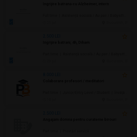
Ingrijire batrana cu Alzheimer, intern
Full time | Asistență socială / Au pair / Babysitter / Curăţenie / Prestări servicii
21 jul.
Bucuresti, IF
2.500 LEI
Ingrijire batrani, 4h, Diham
Part time | Asistență socială / Au pair / Babysitter / Curăţenie / Prestări servicii
20 jul.
Bucuresti, IF
8.000 LEI
Colaborare profesori / meditatori
Part time | Junior/Entry Level / Student | Învăţământ / Educaţie
18 jul.
Bucuresti, IF
2.500 LEI
Angajam domna pentru curatenie birouri
Part time | Prestări servicii