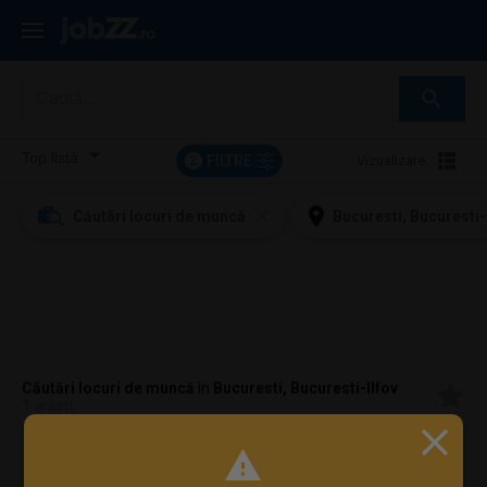
FILTRE
Vizualizare:
2
Căutări locuri de muncă
Bucuresti, Bucuresti-
Căutări locuri de muncă
în
Bucuresti, Bucuresti-Ilfov
1 anunț
Nu am găsit anunțuri conform căutării tale, dar am găsit 1
anunțuri care te-ar putea interesa.