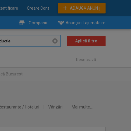
entificare
Creare Cont
ADAUGĂ ANUNŢ
Companii
Anunţuri Lajumate.ro
Resetează
ncă Bucuresti
Restaurante / Hoteluri
Vânzări
Mai multe...