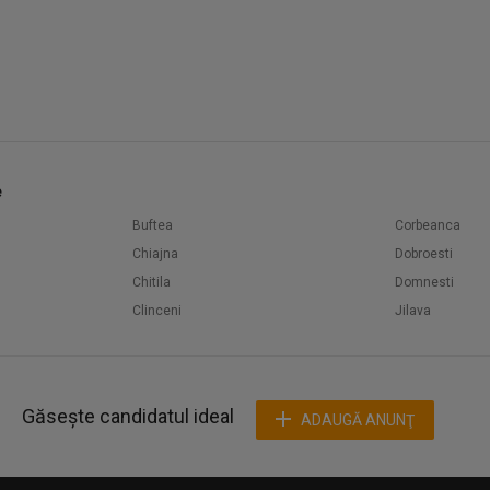
e
Buftea
Corbeanca
Chiajna
Dobroesti
Chitila
Domnesti
Clinceni
Jilava
Găsește candidatul ideal
ADAUGĂ ANUNŢ