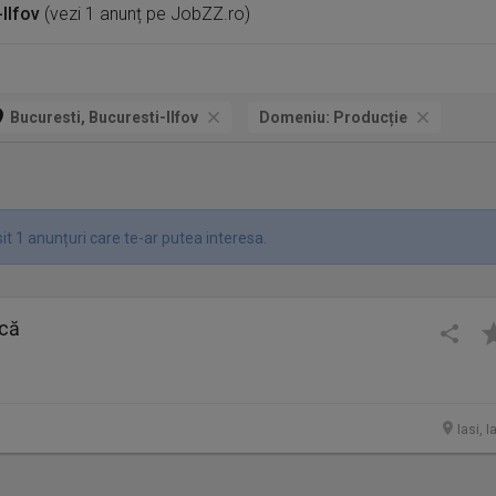
-Ilfov
(vezi 1 anunț pe JobZZ.ro)
Bucuresti, Bucuresti-Ilfov
Domeniu:
Producție
t 1 anunțuri care te-ar putea interesa.
ncă
Iasi, I