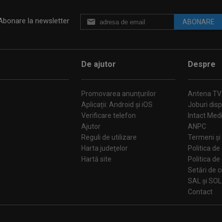
Abonare la newsletter
ABONARE
De ajutor
Despre
Promovarea anunțurilor
Antena TV
Aplicații: Android și iOS
Joburi disp
Verificare telefon
Intact Med
Ajutor
ANPC
Reguli de utilizare
Termeni și 
Harta judeţelor
Politica de
Hartă site
Politica de
Se
SAL și SOL
Contact