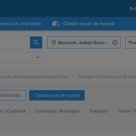
Aut
 muncă în străinătate
Căutări locuri de muncă
curi de muncă judeţul Bucuresti-Ilfov
/
Anunţuri Căutări locuri de mu
străinătate
Căutări locuri de muncă
er / Curăţenie
Construcţii / Amenajări
Transport
Turism / 