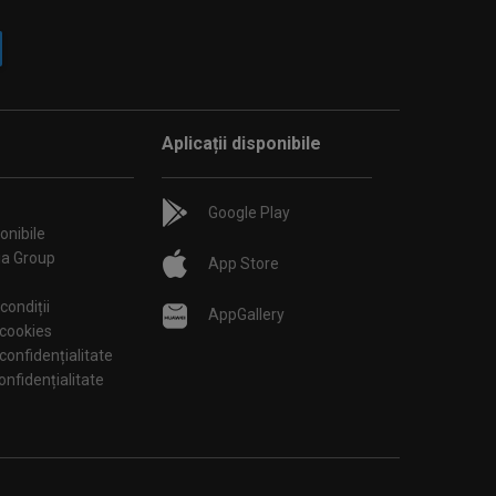
Aplicații disponibile
Google Play
onibile
ia Group
App Store
condiții
AppGallery
 cookies
 confidențialitate
tări de confidențialitate