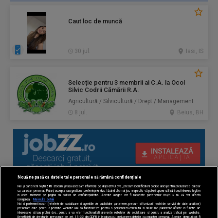
Caut loc de muncă
30 jul.
Iasi, IS
Selecție pentru 3 membrii ai C.A. la Ocol
Silvic Codrii Cămării R.A.
Agricultură / Silvicultură / Drept / Management
8 jul.
Beius, BH
Nouă ne pasă ca datele tale personale să rămână confidențiale
Noi și partenerii noștri
589
stocăm și/sau accesăm informații pe dispozitivul dvs., precum identificatorii cookie unici pentru prelucrarea datelor
cu caracter personal. Puteți accepta sau gestiona preferințele dvs. făcând clic mai jos, respectiv vă puteți opune utilizării unui interes legitim
în orice moment pe pagina cu politica de confidențialitate. Aceste alegeri vor fi raportate partenerilor noștri și nu vă vor afecta
navigarea.
Mai multe detalii
Noi si partenerii nostri (retelele de socializare si agentiile de publicitate partenere, precum si furnizorii nostri de servicii de date analitice)
prelucram date pentru a permite website-ului sa functioneze, pentru a personaliza continutul si anunturile publicitare afisate in functie de
interesele si/sau profilul dvs., pentru a va oferi functionalitati aferente retelelor de socializare si pentru a analiza traficul pe website.
Beneficiati de drepturile prevazute de art. 15-22 din GDPR in legatura cu prelucrarea datelor cu caracter personal. Aceste drepturi pot fi