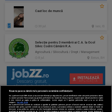
Caut loc de muncă
30 jul.
Iasi, IS
Selecție pentru 3 membrii ai C.A. la Ocol
Silvic Codrii Cămării R.A.
Agricultură / Silvicultură / Drept / Management
8 jul.
Beius, BH
Nouă ne pasă ca datele tale personale să rămână confidențiale
Noi și partenerii noștri
589
stocăm și/sau accesăm informații pe dispozitivul dvs., precum identificatorii cookie unici pentru prelucrarea datelor
cu caracter personal. Puteți accepta sau gestiona preferințele dvs. făcând clic mai jos, respectiv vă puteți opune utilizării unui interes legitim
în orice moment pe pagina cu politica de confidențialitate. Aceste alegeri vor fi raportate partenerilor noștri și nu vă vor afecta
navigarea.
Mai multe detalii
Noi si partenerii nostri (retelele de socializare si agentiile de publicitate partenere, precum si furnizorii nostri de servicii de date analitice)
prelucram date pentru a permite website-ului sa functioneze, pentru a personaliza continutul si anunturile publicitare afisate in functie de
interesele si/sau profilul dvs., pentru a va oferi functionalitati aferente retelelor de socializare si pentru a analiza traficul pe website.
Beneficiati de drepturile prevazute de art. 15-22 din GDPR in legatura cu prelucrarea datelor cu caracter personal. Aceste drepturi pot fi