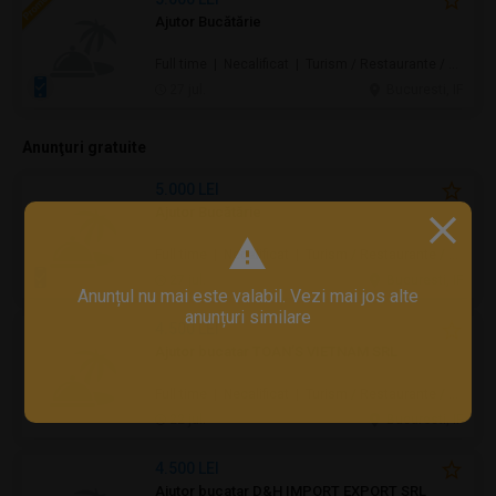
Ajutor Bucătărie
Full time | Necalificat | Turism / Restaurante / Hoteluri
27 jul.
Bucuresti, IF
Anunţuri gratuite
5.000 LEI
Ajutor Bucătărie
Full time | Necalificat | Turism / Restaurante / Hoteluri
27 jul.
Bucuresti, IF
Anunțul nu mai este valabil. Vezi mai jos alte
anunțuri similare
4.500 LEI
Ajutor bucatar TOAN’S VIETNAM SRL
Full time | Necalificat | Turism / Restaurante / Hoteluri
22 jul.
Bucuresti, IF
4.500 LEI
Ajutor bucatar D&H IMPORT EXPORT SRL