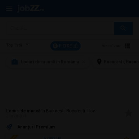
FILTRE
Vizualizare:
5
Locuri de muncă în România
Bucuresti, Bucure
Locuri de muncă
în Bucuresti, Bucuresti-Ilfov
3 anunțuri
Anunţuri Premium
5.000 LEI