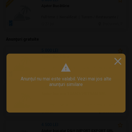
Ajutor Bucătărie
Full time | Necalificat | Turism / Restaurante / Hoteluri
27 jul.
Bucuresti, IF
Anunţuri gratuite
5.000 LEI
Ajutor Bucătărie
Full time | Necalificat | Turism / Restaurante / Hoteluri
27 jul.
Bucuresti, IF
Anunțul nu mai este valabil. Vezi mai jos alte
anunțuri similare
4.500 LEI
Ajutor bucatar TOAN’S VIETNAM SRL
Full time | Necalificat | Turism / Restaurante / Hoteluri
22 jul.
Bucuresti, IF
4.500 LEI
Ajutor bucatar D&H IMPORT EXPORT SRL