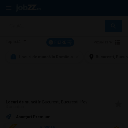
FILTRE
Vizualizare:
5
Locuri de muncă în România
Bucuresti, Bucure
Locuri de muncă
în Bucuresti, Bucuresti-Ilfov
3 anunțuri
Anunţuri Premium
5.000 LEI