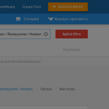
entificare
Creare Cont
ADAUGĂ ANUNŢ
Companii
Anunţuri Lajumate.ro
Resetează
muncă în România Bucuresti
Restaurante / Hoteluri
Vânzări
Mai multe...