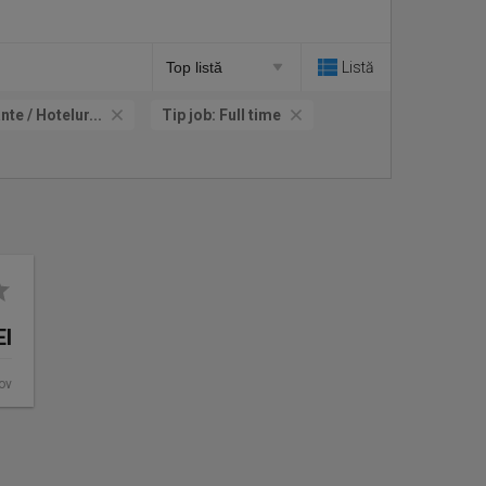
Listă
te / Hotelur...
Tip job:
Full time
EI
fov