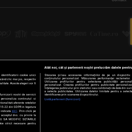
Atât noi, cât și partenerii noștri prelucrăm datele pentru
Urmărește-ne pe:
dentificatorii cookie unici
Stocarea și/sau accesarea informațiilor de pe un dispozitiv. U
conținutului personalizat. Măsurarea performanței reclamelor. 
ăcând clic mai jos, respectiv
Facebook
LinkedIn
YouTube
Instagram
Pinterest
Tiktok
Utilizarea profilurilor pentru selectarea publicității persona
litate. Aceste alegeri vor fi
personalizat. Crearea profilurilor pentru publicitate personaliz
Înțelegerea publicului prin statistici sau combinații de date din surs
a selecta publicitatea. Utilizarea datelor limitate pentru a select
furnizorii nostri de servicii
identificarea prin scanarea dispozitivului.
 personaliza continutul si
Listă parteneri (furnizori)
© Intact Media Group
tionalitati aferente retelelor
t. 15-22 din GDPR in legatura
aici
a indicata
. Prin click pe
 acceptul dvs. cu privire la
VREAU SA MODIFIC SETARILE
kie strict necesare pentru
și condițiile de pe site au fost actualizate. Detaliile complete sunt dispo