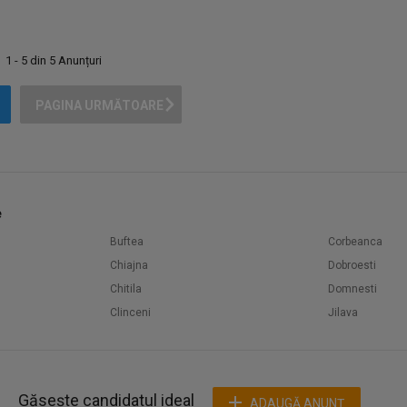
1 - 5 din 5 Anunțuri
PAGINA URMĂTOARE
e
Buftea
Corbeanca
Chiajna
Dobroesti
Chitila
Domnesti
Clinceni
Jilava
Găsește candidatul ideal
ADAUGĂ ANUNŢ