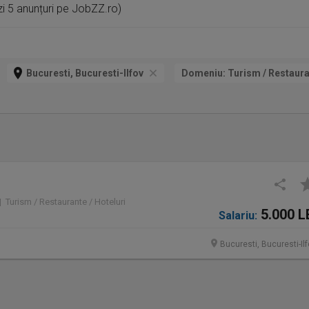
ezi 5 anunțuri pe JobZZ.ro)
Bucuresti, Bucuresti-Ilfov
Domeniu:
Turism / Restauran
 | Turism / Restaurante / Hoteluri
5.000 L
Salariu:
Bucuresti, Bucuresti-Il