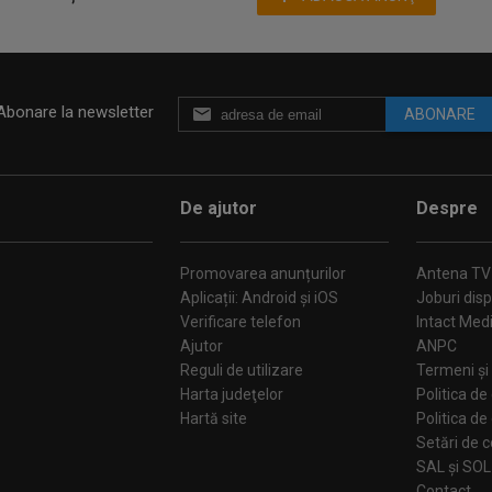
Abonare la newsletter
ABONARE
De ajutor
Despre
Promovarea anunțurilor
Antena TV
Aplicații: Android și iOS
Joburi disp
Verificare telefon
Intact Med
Ajutor
ANPC
Reguli de utilizare
Termeni și 
Harta judeţelor
Politica de
Hartă site
Politica de
Se
SAL și SOL
Contact