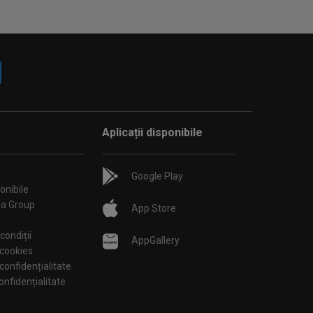
Aplicații disponibile
Google Play
onibile
ia Group
App Store
condiții
AppGallery
 cookies
 confidențialitate
tări de confidențialitate