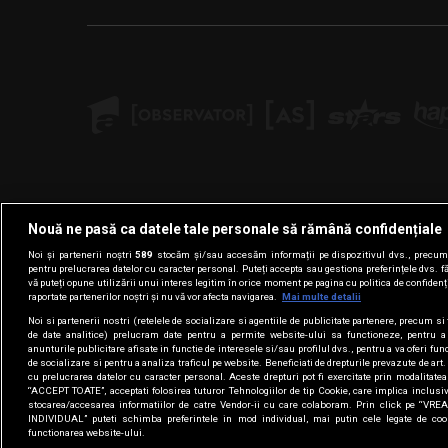
Nouă ne pasă ca datele tale personale să rămână confidențiale
Noi și partenerii noștri
589
stocăm și/sau accesăm informații pe dispozitivul dvs., precum i
pentru prelucrarea datelor cu caracter personal. Puteți accepta sau gestiona preferințele dvs. f
vă puteți opune utilizării unui interes legitim în orice moment pe pagina cu politica de confidenția
raportate partenerilor noștri și nu vă vor afecta navigarea.
Mai multe detalii
Noi si partenerii nostri (retelele de socializare si agentiile de publicitate partenere, precum si 
de date analitice) prelucram date pentru a permite website-ului sa functioneze, pentru a
anunturile publicitare afisate in functie de interesele si/sau profilul dvs., pentru a va oferi func
de socializare si pentru a analiza traficul pe website. Beneficiati de drepturile prevazute de ar
cu prelucrarea datelor cu caracter personal. Aceste drepturi pot fi exercitate prin modalitate
“ACCEPT TOATE”, acceptati folosirea tuturor Tehnologiilor de tip Cookie, care implica inclusiv
stocarea/accesarea informatiilor de catre Vendor-ii cu care colaboram. Prin click pe “
INDIVIDUAL” puteti schimba preferintele in mod individual, mai putin cele legate de coo
functionarea website-ului.
Termenii 