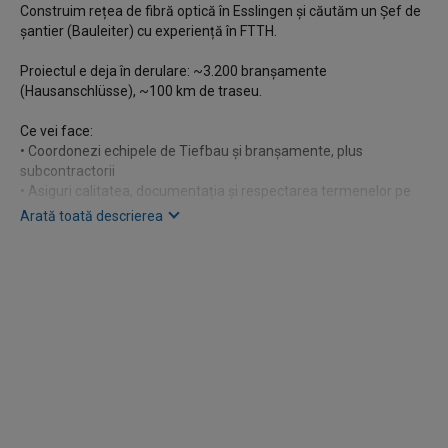
Construim rețea de fibră optică în Esslingen și căutăm un Șef de
șantier (Bauleiter) cu experiență în FTTH.
Proiectul e deja în derulare: ~3.200 branșamente
(Hausanschlüsse), ~100 km de traseu.
Ce vei face:
• Coordonezi echipele de Tiefbau și branșamente, plus
subcontractorii
• Asiguri calitatea, documentația și respectarea termenelor pe
șantier
Arată toată descrierea
• Ești punctul de contact cu beneficiarul și supravegherea
lucrărilor
Ce căutăm:
• Experiență ca Bauleiter în FTTH / Tiefbau
• RSA21 constituie avantaj, permis categoria B
• Germană bună (comunicarea pe șantier și cu beneficiarul e în
germană)
???? Locație: Esslingen · Angajare (Festanstellung) · Start
imediat