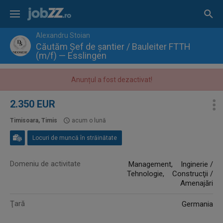
Alexandru Stoian
Căutăm Șef de șantier / Bauleiter FTTH
(m/f) — Esslingen
Anunțul a fost dezactivat!
2.350 EUR
Timisoara, Timis
acum o lună
Locuri de muncă în străinătate
Domeniu de activitate
Management, Inginerie /
Tehnologie, Construcţii /
Amenajări
Ţară
Germania