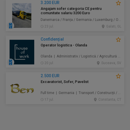
3.200 EUR
Angajam sofer categoria CE pentru
comunitate salariu 3200 Euro
Danemarca / Franța / Germania / Luxemburg / Olanda | Transport
23 jul.
Galati, GL
Confidenţial
Operator logistica - Olanda
Olanda | Administrativ / Logistică / Agricultură / Silvicultură / Prestări servicii / Producție /
20 jul.
Suceava, SV
2.500 EUR
Excavatorist, Sofer, Pavelist
Full time | Germania | Transport / Construcţii / Amenajări
17 jul.
Constanta, CT