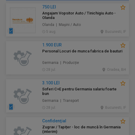
750 LEI
Angajam Vopsitor Auto / Tinichigiu Auto -
Olanda
Olanda | Maşini / Auto
5 aug.
Bucuresti, IF
1.900 EUR
Personal Locuri de munca fabrica de bauturi
Germania | Producție
28 jul.
Oradea, BH
3.100 LEI
Soferi C+E pentru Germania salariu foarte
bun
Germania | Transport
28 jul.
Bucuresti, IF
Confidenţial
Zugrav / Tapițer - loc de muncă în Germania
(interim)