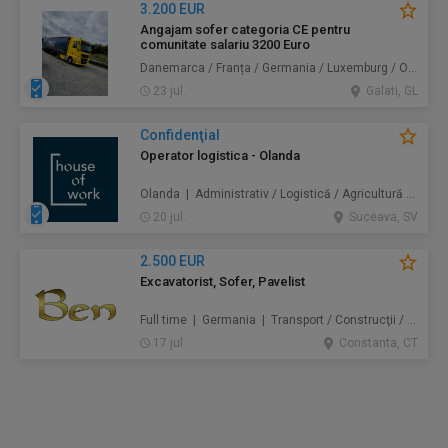
3.200 EUR
Angajam sofer categoria CE pentru
comunitate salariu 3200 Euro
Danemarca / Franța / Germania / Luxemburg / Olanda | Transport
23 jul.
Galati, GL
Confidenţial
Operator logistica - Olanda
Olanda | Administrativ / Logistică / Agricultură / Silvicultură / Prestări servicii / Producție /
20 jul.
Suceava, SV
2.500 EUR
Excavatorist, Sofer, Pavelist
Full time | Germania | Transport / Construcţii / Amenajări
17 jul.
Constanta, CT