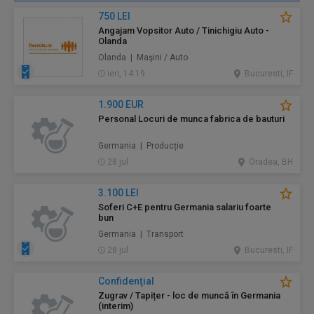
750 LEI
Angajam Vopsitor Auto / Tinichigiu Auto -
Olanda
Olanda | Maşini / Auto
ieri, 14:19
Bucuresti, IF
1.900 EUR
Personal Locuri de munca fabrica de bauturi
Germania | Producție
28 jul.
Oradea, BH
3.100 LEI
Soferi C+E pentru Germania salariu foarte
bun
Germania | Transport
28 jul.
Bucuresti, IF
Confidenţial
Zugrav / Tapițer - loc de muncă în Germania
(interim)