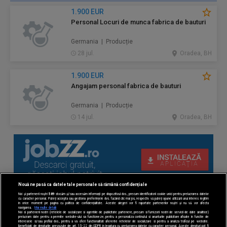
1.900 EUR
Personal Locuri de munca fabrica de bauturi
Germania | Producție
28 jul.
Oradea, BH
1.900 EUR
Angajam personal fabrica de bauturi
Germania | Producție
14 jul.
Oradea, BH
Nouă ne pasă ca datele tale personale să rămână confidențiale
Noi și partenerii noștri
589
stocăm și/sau accesăm informații pe dispozitivul dvs., precum identificatorii cookie unici pentru prelucrarea datelor
cu caracter personal. Puteți accepta sau gestiona preferințele dvs. făcând clic mai jos, respectiv vă puteți opune utilizării unui interes legitim
în orice moment pe pagina cu politica de confidențialitate. Aceste alegeri vor fi raportate partenerilor noștri și nu vă vor afecta
navigarea.
Mai multe detalii
Noi si partenerii nostri (retelele de socializare si agentiile de publicitate partenere, precum si furnizorii nostri de servicii de date analitice)
prelucram date pentru a permite website-ului sa functioneze, pentru a personaliza continutul si anunturile publicitare afisate in functie de
interesele si/sau profilul dvs., pentru a va oferi functionalitati aferente retelelor de socializare si pentru a analiza traficul pe website.
Beneficiati de drepturile prevazute de art. 15-22 din GDPR in legatura cu prelucrarea datelor cu caracter personal. Aceste drepturi pot fi