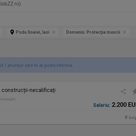
 JobZZ.ro)
Podu Iloaiei, Iasi
Domeniu:
Protecţia muncii
t 1 anunțuri care te-ar putea interesa.
construcții-necalificați
Amenajări
2.200 E
Salariu:
Belg