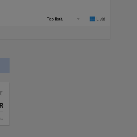
Listă
UR
ia