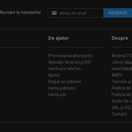
Abonare la newsletter
ABONARE
De ajutor
Despre
Promovarea anunțurilor
Antena TV
Aplicații: Android și iOS
Joburi disp
Verificare telefon
Intact Med
Ajutor
ANPC
Reguli de utilizare
Termeni și 
Harta judeţelor
Politica de
Hartă site
Politica de
Se
SAL și SOL
Contact