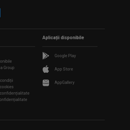
Aplicații disponibile
Google Play
onibile
ia Group
App Store
condiții
AppGallery
 cookies
 confidențialitate
tări de confidențialitate