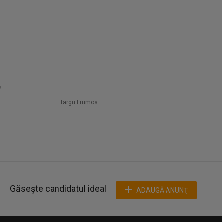
e
Targu Frumos
Găsește candidatul ideal
ADAUGĂ ANUNŢ