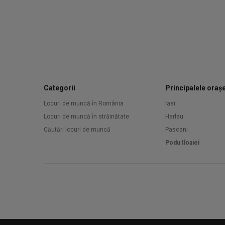
Categorii
Principalele oraș
Locuri de muncă în România
Iasi
Locuri de muncă în străinătate
Harlau
Căutări locuri de muncă
Pascani
Podu Iloaiei