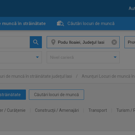
Aut
e muncă în străinătate
Căutări locuri de muncă
ri de muncă în străinătate judeţul Iasi
/
Anunţuri Locuri de muncă în 
străinătate
Căutări locuri de muncă
er / Curăţenie
Construcţii / Amenajări
Transport
Turism / 