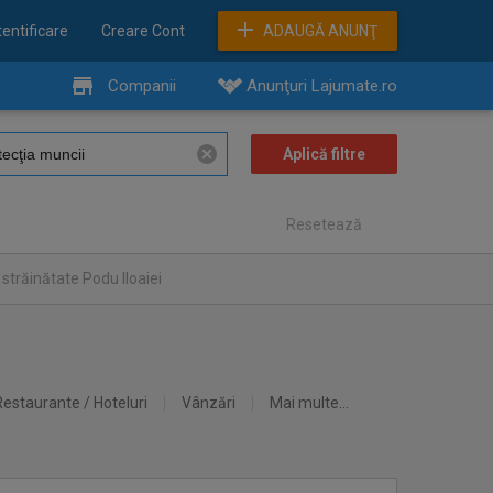
entificare
Creare Cont
ADAUGĂ ANUNŢ
Companii
Anunţuri Lajumate.ro
Resetează
străinătate Podu Iloaiei
Restaurante / Hoteluri
Vânzări
Mai multe...