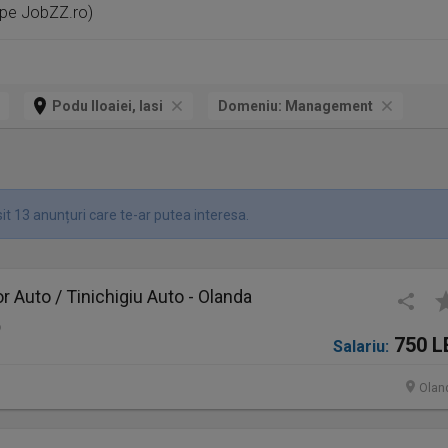
 pe JobZZ.ro)
Podu Iloaiei, Iasi
Domeniu:
Management
it 13 anunțuri care te-ar putea interesa.
 Auto / Tinichigiu Auto - Olanda
o
750 L
Salariu:
Olan