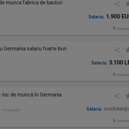
de munca fabrica de bauturi
1.900 E
Salariu:
German
u Germania salariu foarte bun
3.100 L
Salariu:
German
 - loc de muncă în Germania
confidenţi
Salariu:
 / Amenajări
German