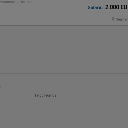
staurante / Hoteluri
2.000 E
Salariu:
German
e
Targu Frumos