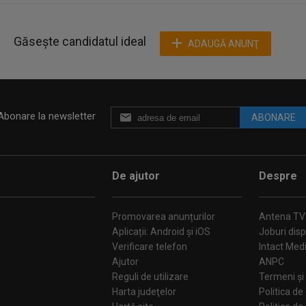
Găsește candidatul ideal
ADAUGĂ ANUNŢ
Abonare la newsletter
ABONARE
De ajutor
Despre
Promovarea anunțurilor
Antena TV
Aplicații: Android și iOS
Joburi disp
Verificare telefon
Intact Med
Ajutor
ANPC
Reguli de utilizare
Termeni și 
Harta judeţelor
Politica de