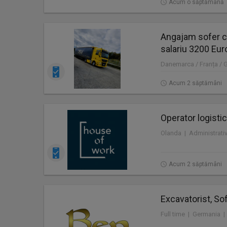
Acum o săptămână
Angajam sofer c
salariu 3200 Eur
Danemarca / Franța / 
Acum 2 săptămâni
Operator logistic
Acum 2 săptămâni
Excavatorist, Sof
Full time | Germania |