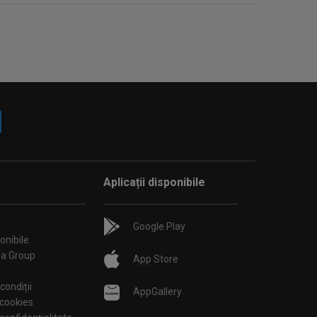
Aplicații disponibile
Google Play
onibile
ia Group
App Store
condiții
AppGallery
 cookies