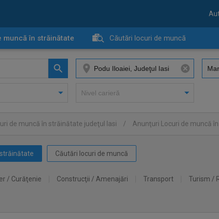
Aut
e muncă în străinătate
Căutări locuri de muncă
ri de muncă în străinătate judeţul Iasi
/
Anunţuri Locuri de muncă în 
străinătate
Căutări locuri de muncă
er / Curăţenie
Construcţii / Amenajări
Transport
Turism / 