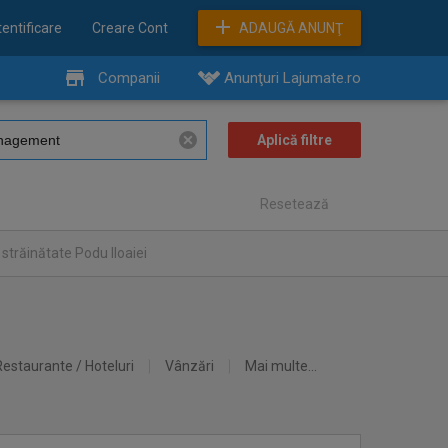
entificare
Creare Cont
ADAUGĂ ANUNŢ
Companii
Anunţuri Lajumate.ro
Resetează
străinătate Podu Iloaiei
Restaurante / Hoteluri
Vânzări
Mai multe...