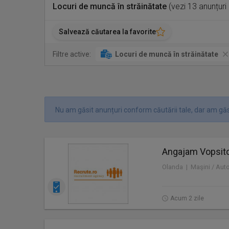
Locuri de muncă în străinătate
(vezi 13 anunțuri
Salvează căutarea la favorite
Filtre active:
Locuri de muncă în străinătate
Nu am găsit anunțuri conform căutării tale, dar am găs
Angajam Vopsitor
Olanda | Maşini / Aut
Acum 2 zile