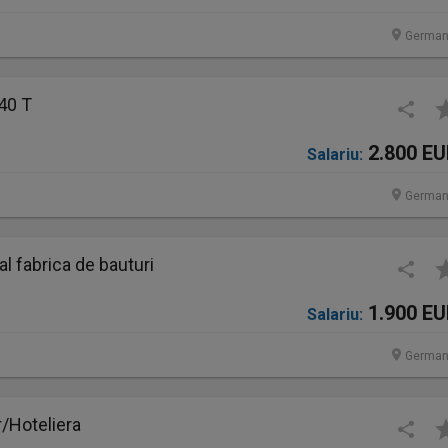
German
40 T
2.800 E
Salariu:
German
 fabrica de bauturi
1.900 E
Salariu:
German
/Hoteliera