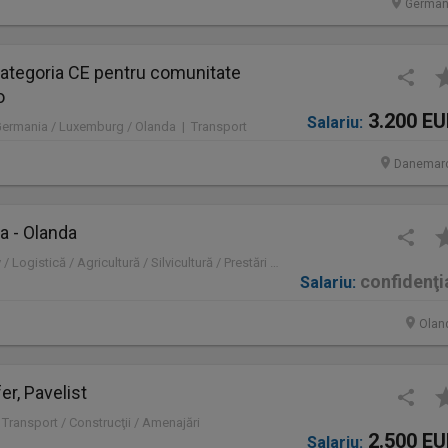
German
ategoria CE pentru comunitate
o
3.200 E
Salariu:
Germania / Luxemburg / Olanda | Transport
Danemar
a - Olanda
Olanda | Administrativ / Logistică / Agricultură / Silvicultură / Prestări servicii / Producție /
confidenţi
Salariu:
Olan
er, Pavelist
 Transport / Construcţii / Amenajări
2.500 E
Salariu: