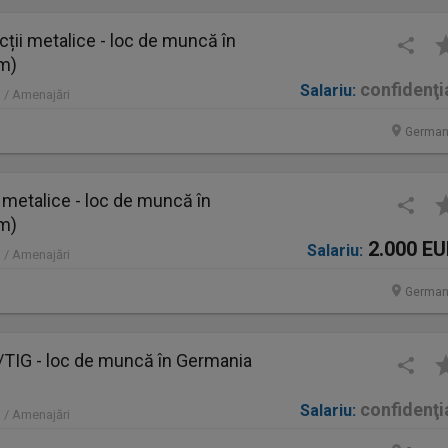
ții metalice - loc de muncă în
im)
confidenţi
Salariu:
 / Amenajări
German
 metalice - loc de muncă în
im)
2.000 E
Salariu:
 / Amenajări
German
IG - loc de muncă în Germania
confidenţi
Salariu:
 / Amenajări