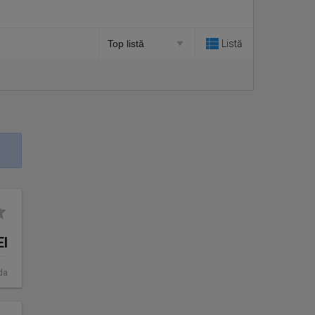
Listă
EI
da