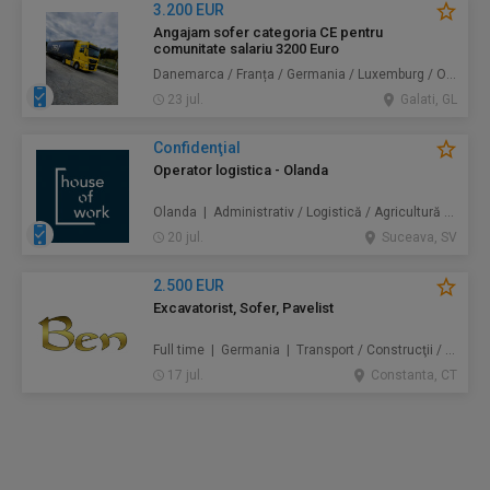
3.200 EUR
Angajam sofer categoria CE pentru
comunitate salariu 3200 Euro
Danemarca / Franța / Germania / Luxemburg / Olanda | Transport
23 jul.
Galati, GL
Confidenţial
Operator logistica - Olanda
Olanda | Administrativ / Logistică / Agricultură / Silvicultură / Prestări servicii / Producție /
20 jul.
Suceava, SV
2.500 EUR
Excavatorist, Sofer, Pavelist
Full time | Germania | Transport / Construcţii / Amenajări
17 jul.
Constanta, CT