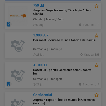
750 LEI
Angajam Vopsitor Auto / Tinichigiu Auto -
Olanda
Olanda | Maşini / Auto
5 aug.
Bucuresti, IF
1.900 EUR
Personal Locuri de munca fabrica de bauturi
Germania | Producție
28 jul.
Oradea, BH
3.100 LEI
Soferi C+E pentru Germania salariu foarte
bun
Germania | Transport
28 jul.
Bucuresti, IF
Confidenţial
Zugrav / Tapițer - loc de muncă în Germania
(interim)