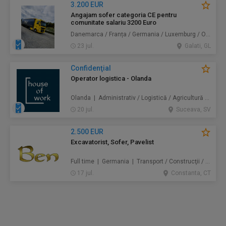
3.200 EUR
Angajam sofer categoria CE pentru
comunitate salariu 3200 Euro
Danemarca / Franța / Germania / Luxemburg / Olanda | Transport
23 jul.
Galati, GL
Confidenţial
Operator logistica - Olanda
Olanda | Administrativ / Logistică / Agricultură / Silvicultură / Prestări servicii / Producție /
20 jul.
Suceava, SV
2.500 EUR
Excavatorist, Sofer, Pavelist
Full time | Germania | Transport / Construcţii / Amenajări
17 jul.
Constanta, CT