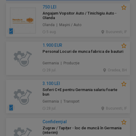
750 LEI
Angajam Vopsitor Auto / Tinichigiu Auto -
Olanda
Olanda | Maşini / Auto
5 aug.
Bucuresti, IF
1.900 EUR
Personal Locuri de munca fabrica de bauturi
Germania | Producție
28 jul.
Oradea, BH
3.100 LEI
Soferi C+E pentru Germania salariu foarte
bun
Germania | Transport
28 jul.
Bucuresti, IF
Confidenţial
Zugrav / Tapițer - loc de muncă în Germania
(interim)