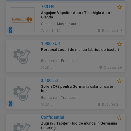
750 LEI
Angajam Vopsitor Auto / Tinichigiu Auto -
Olanda
Olanda | Maşini / Auto
ieri, 14:19
Bucuresti, IF
1.900 EUR
Personal Locuri de munca fabrica de bauturi
Germania | Producție
28 jul.
Oradea, BH
3.100 LEI
Soferi C+E pentru Germania salariu foarte
bun
Germania | Transport
28 jul.
Bucuresti, IF
Confidenţial
Zugrav / Tapițer - loc de muncă în Germania
(interim)