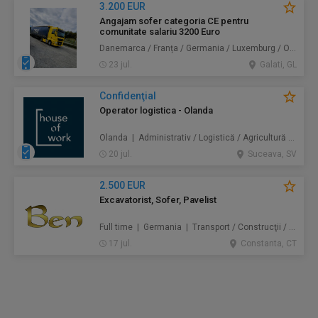
3.200 EUR
Angajam sofer categoria CE pentru
comunitate salariu 3200 Euro
Danemarca / Franța / Germania / Luxemburg / Olanda | Transport
23 jul.
Galati, GL
Confidenţial
Operator logistica - Olanda
Olanda | Administrativ / Logistică / Agricultură / Silvicultură / Prestări servicii / Producție /
20 jul.
Suceava, SV
2.500 EUR
Excavatorist, Sofer, Pavelist
Full time | Germania | Transport / Construcţii / Amenajări
17 jul.
Constanta, CT