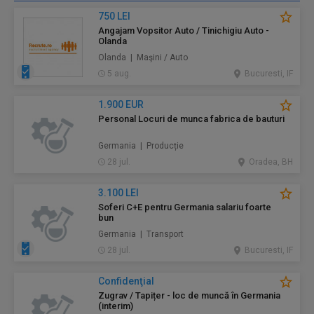
750 LEI
Angajam Vopsitor Auto / Tinichigiu Auto -
Olanda
Olanda | Maşini / Auto
5 aug.
Bucuresti, IF
1.900 EUR
Personal Locuri de munca fabrica de bauturi
Germania | Producție
28 jul.
Oradea, BH
3.100 LEI
Soferi C+E pentru Germania salariu foarte
bun
Germania | Transport
28 jul.
Bucuresti, IF
Confidenţial
Zugrav / Tapițer - loc de muncă în Germania
(interim)