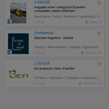
3.200 EUR
Angajam sofer categoria CE pentru
comunitate salariu 3200 Euro
Danemarca / Franța / Germania / Luxemburg / Olanda | Transport
23 jul.
Galati, GL
Confidenţial
Operator logistica - Olanda
Olanda | Administrativ / Logistică / Agricultură / Silvicultură / Prestări servicii / Producție /
20 jul.
Suceava, SV
2.500 EUR
Excavatorist, Sofer, Pavelist
Full time | Germania | Transport / Construcţii / Amenajări
17 jul.
Constanta, CT