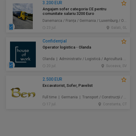
3.200 EUR
Angajam sofer categoria CE pentru
comunitate salariu 3200 Euro
Danemarca / Franța / Germania / Luxemburg / Olanda | Transport
23 jul.
Galati, GL
Confidenţial
Operator logistica - Olanda
Olanda | Administrativ / Logistică / Agricultură / Silvicultură / Prestări servicii / Producție /
20 jul.
Suceava, SV
2.500 EUR
Excavatorist, Sofer, Pavelist
Full time | Germania | Transport / Construcţii / Amenajări
17 jul.
Constanta, CT