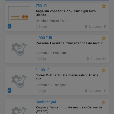
750 LEI
Angajam Vopsitor Auto / Tinichigiu Auto -
Olanda
Olanda | Maşini / Auto
5 aug.
Bucuresti, IF
1.900 EUR
Personal Locuri de munca fabrica de bauturi
Germania | Producție
28 jul.
Oradea, BH
3.100 LEI
Soferi C+E pentru Germania salariu foarte
bun
Germania | Transport
28 jul.
Bucuresti, IF
Confidenţial
Zugrav / Tapițer - loc de muncă în Germania
(interim)