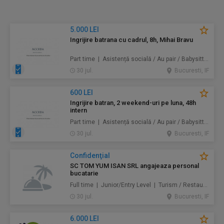
5.000 LEI
Ingrijire batrana cu cadrul, 8h, Mihai Bravu
Part time | Asistență socială / Au pair / Babysitter / Curăţenie / Prestări servicii
30 jul.
Bucuresti, IF
600 LEI
Ingrijire batran, 2 weekend-uri pe luna, 48h
intern
Part time | Asistență socială / Au pair / Babysitter / Curăţenie / Prestări servicii
30 jul.
Bucuresti, IF
Confidenţial
SC TOM YUM ISAN SRL angajeaza personal
bucatarie
Full time | Junior/Entry Level | Turism / Restaurante / Hoteluri
30 jul.
Bucuresti, IF
6.000 LEI