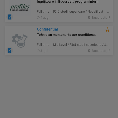
Ingrijitoare in Bucuresti, program intern
Full time | Fără studii superioare / Necalificat | Au pair / Babysitter / Curăţenie / Prestări servicii
4 aug.
Bucuresti, IF
Confidenţial
Tehnician mentenanta aer conditionat
Full time | Mid-Level / Fără studii superioare / Junior/Entry Level | Mentenanță / Instalații
31 jul.
Bucuresti, IF