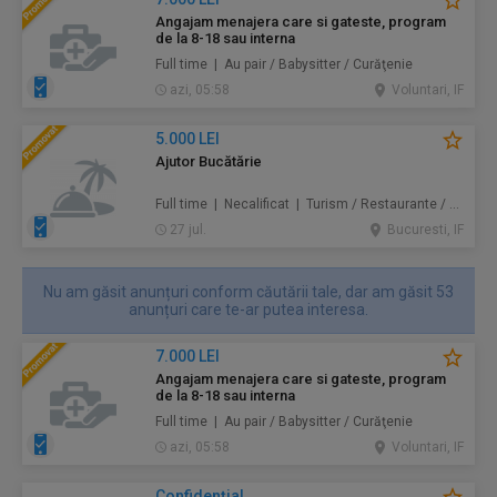
Angajam menajera care si gateste, program
de la 8-18 sau interna
Full time | Au pair / Babysitter / Curăţenie
azi, 05:58
Voluntari, IF
5.000 LEI
Ajutor Bucătărie
Full time | Necalificat | Turism / Restaurante / Hoteluri
27 jul.
Bucuresti, IF
Nu am găsit anunțuri conform căutării tale, dar am găsit 53
anunțuri care te-ar putea interesa.
7.000 LEI
Angajam menajera care si gateste, program
de la 8-18 sau interna
Full time | Au pair / Babysitter / Curăţenie
azi, 05:58
Voluntari, IF
Confidenţial