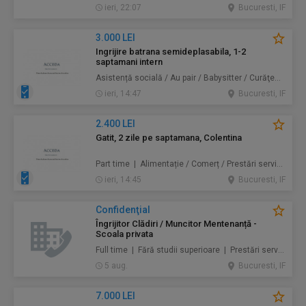
ieri, 22:07
Bucuresti, IF
3.000 LEI
Ingrijire batrana semideplasabila, 1-2
saptamani intern
Asistență socială / Au pair / Babysitter / Curăţenie / Prestări servicii
ieri, 14:47
Bucuresti, IF
2.400 LEI
Gatit, 2 zile pe saptamana, Colentina
Part time | Alimentație / Comerț / Prestări servicii
ieri, 14:45
Bucuresti, IF
Confidenţial
Îngrijitor Clădiri / Muncitor Mentenanță -
Scoala privata
Full time | Fără studii superioare | Prestări servicii / Mentenanță / Instalații / Construcţii / Amenajări
5 aug.
Bucuresti, IF
7.000 LEI