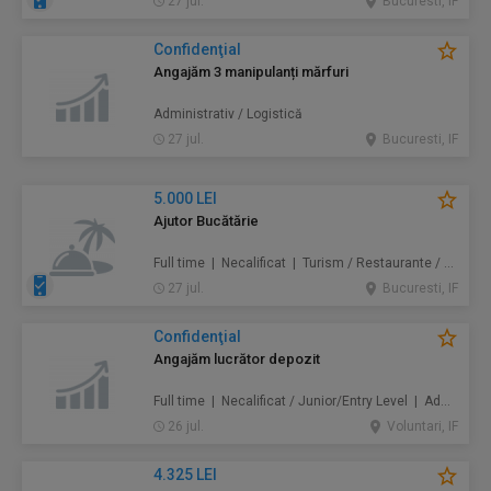
27 jul.
Bucuresti, IF
Confidenţial
Angajăm 3 manipulanți mărfuri
Administrativ / Logistică
27 jul.
Bucuresti, IF
5.000 LEI
Ajutor Bucătărie
Full time | Necalificat | Turism / Restaurante / Hoteluri
27 jul.
Bucuresti, IF
Confidenţial
Angajăm lucrător depozit
Full time | Necalificat / Junior/Entry Level | Administrativ / Logistică
26 jul.
Voluntari, IF
4.325 LEI