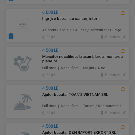
6.000 LEI
Ingrijire batran cu cancer, intern
Asistență socială / Au pair / Babysitter / Curăţenie / Prestări servicii
22 jul.
Bucuresti, IF
4.500 LEI
Muncitor necalificat la asamblarea, montarea
pieselor
Full time | Necalificat | Maşini / Auto
22 jul.
Bucuresti, IF
4.500 LEI
Ajutor bucatar TOAN’S VIETNAM SRL
Full time | Necalificat | Turism / Restaurante / Hoteluri
22 jul.
Bucuresti, IF
4.500 LEI
Ajutor bucatar D&H IMPORT EXPORT SRL