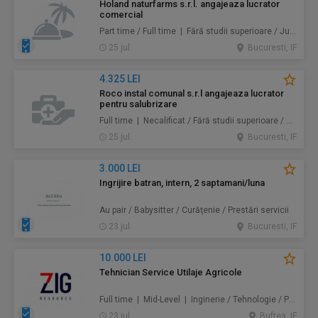
Holand naturfarms s.r.l. angajeaza lucrator
comercial
Part time / Full time | Fără studii superioare / Junior/Entry Level | Alimentație / Comerț
25 jul.
Bucuresti, IF
4.325 LEI
Roco instal comunal s.r.l angajeaza lucrator
pentru salubrizare
Full time | Necalificat / Fără studii superioare / Junior/Entry Level | Protecţia mediului / Prestări servicii
25 jul.
Bucuresti, IF
3.000 LEI
Ingrijire batran, intern, 2 saptamani/luna
Au pair / Babysitter / Curăţenie / Prestări servicii
23 jul.
Bucuresti, IF
10.000 LEI
Tehnician Service Utilaje Agricole
Full time | Mid-Level | Inginerie / Tehnologie / Producție
23 jul.
Buftea, IF