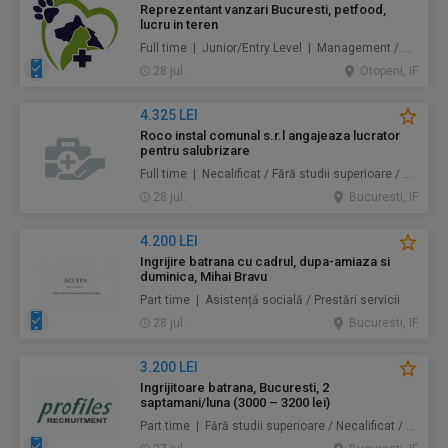
Reprezentant vanzari Bucuresti, petfood,
lucru in teren
Full time | Junior/Entry Level | Management / Vânzări
28 jul.
Otopeni, IF
4.325 LEI
Roco instal comunal s.r.l angajeaza lucrator
pentru salubrizare
Full time | Necalificat / Fără studii superioare / Junior/Entry Level | Protecţia mediului / Prestări servicii
28 jul.
Bucuresti, IF
4.200 LEI
Ingrijire batrana cu cadrul, dupa-amiaza si
duminica, Mihai Bravu
Part time | Asistență socială / Prestări servicii
28 jul.
Bucuresti, IF
3.200 LEI
Ingrijitoare batrana, Bucuresti, 2
saptamani/luna (3000 – 3200 lei)
Part time | Fără studii superioare / Necalificat / Mid-Level | Au pair / Babysitter / Curăţenie / Prestări servicii