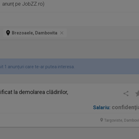
1 anunț pe JobZZ.ro)
Brezoaele, Dambovita
t 1 anunțuri care te-ar putea interesa.
ficat la demolarea clădirilor,
confidenţi
Salariu:
Targoviste, Dambovi