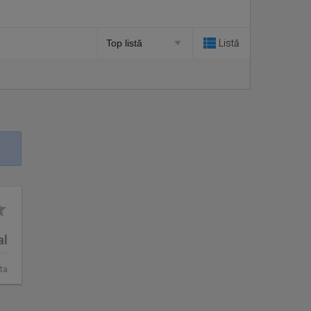
Listă
al
ta