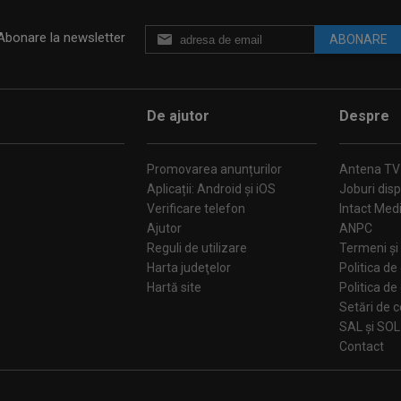
Abonare la newsletter
ABONARE
De ajutor
Despre
Promovarea anunțurilor
Antena TV
Aplicații: Android și iOS
Joburi disp
Verificare telefon
Intact Med
Ajutor
ANPC
Reguli de utilizare
Termeni și 
Harta judeţelor
Politica de
Hartă site
Politica de
Se
SAL și SOL
Contact