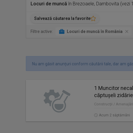
Locuri de muncă
în Brezoaele, Dambovita (vezi 
Salvează căutarea la favorite
Filtre active:
Locuri de muncă în România
Nu am găsit anunțuri conform căutării tale, dar am găsi
1 Muncitor necali
căptușeli zidărie
Construcţii / Amenajări
Acum 2 săptămâni