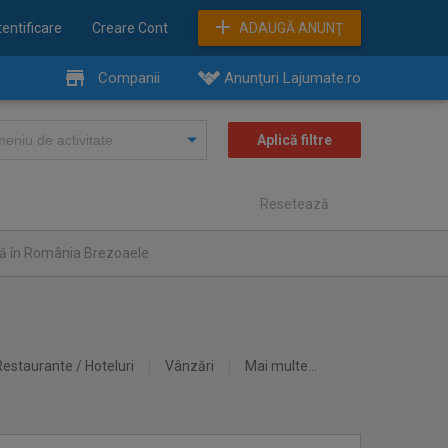
entificare
Creare Cont
ADAUGĂ ANUNŢ
Companii
Anunţuri Lajumate.ro
Resetează
că în România Brezoaele
Restaurante / Hoteluri
Vânzări
Mai multe...