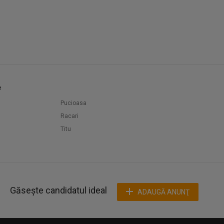
e
Pucioasa
Racari
Titu
Găsește candidatul ideal
ADAUGĂ ANUNŢ