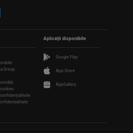
Aplicații disponibile
Google Play
onibile
ia Group
App Store
condiții
AppGallery
 cookies
 confidențialitate
tări de confidențialitate