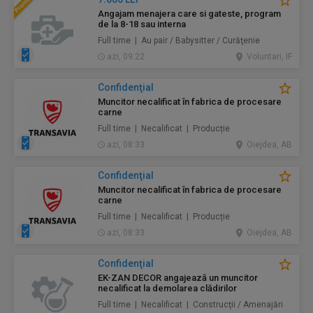
Angajam menajera care si gateste, program
de la 8-18 sau interna
Full time | Au pair / Babysitter / Curăţenie
azi, 09:22
Voluntari, IF
Confidenţial
Muncitor necalificat în fabrica de procesare
carne
Full time | Necalificat | Producție
azi, 08:33
Oiejdea, AB
Confidenţial
Muncitor necalificat în fabrica de procesare
carne
Full time | Necalificat | Producție
azi, 08:33
Oiejdea, AB
Confidenţial
EK-ZAN DECOR angajează un muncitor
necalificat la demolarea clădirilor
Full time | Necalificat | Construcţii / Amenajări