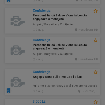
7 aug.
Timisoara, TM
Confidenţial
Persoană fizică Baluse Vionelia Lenuta
angajează o menajeră
Au pair / Babysitter / Curăţenie
7 aug.
Hunedoara, HD
Confidenţial
Persoană fizică Baluse Vionelia Lenuta
angajează o menajeră
Au pair / Babysitter / Curăţenie
7 aug.
Hunedoara, HD
Confidenţial
Angajez Bona Full-Time Copil 7 luni
Full time | Junior/Entry Level | Asistență socială
6 aug.
Bucuresti, IF
3.000 LEI