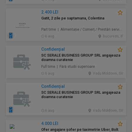
2.400 LEI
Gatit, 2 zile pe saptamana, Colentina
Part time | Alimentație / Comerț / Prestări servicii
6 aug.
Bucuresti, IF
Confidenţial
SC SERALE BUSINESS GROUP SRL angajeaza
doamna curatenie
Full time | Fără studii superioare
6 aug.
Vadu Moldovei, SV
Confidenţial
SC SERALE BUSINESS GROUP SRL angajeaza
doamna curatenie
6 aug.
Vadu Moldovei, SV
4.000 LEI
Ofer angajare șofer pe taximetrie Uber, Bolt.