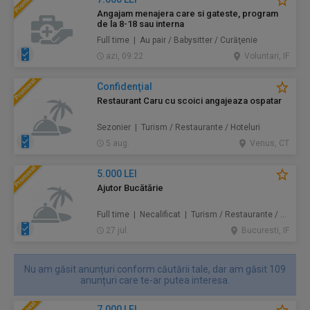
Angajam menajera care si gateste, program
de la 8-18 sau interna
Full time | Au pair / Babysitter / Curăţenie
azi, 09:22
Voluntari, IF
Confidenţial
Restaurant Caru cu scoici angajeaza ospatar
Sezonier | Turism / Restaurante / Hoteluri
5 aug.
Venus, CT
5.000 LEI
Ajutor Bucătărie
Full time | Necalificat | Turism / Restaurante / Hoteluri
27 jul.
Bucuresti, IF
Nu am găsit anunțuri conform căutării tale, dar am găsit 109
anunțuri care te-ar putea interesa.
7.000 LEI