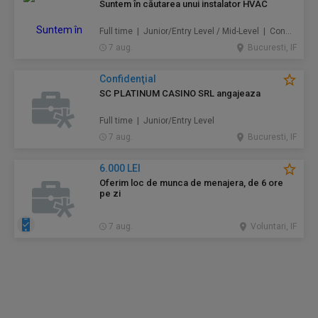
Suntem în căutarea unui instalator HVAC
Full time | Junior/Entry Level / Mid-Level | Construcţii / Amenajări
7 aug.
Bucuresti, IF
Confidenţial
SC PLATINUM CASINO SRL angajeaza
Full time | Junior/Entry Level
7 aug.
Bucuresti, IF
6.000 LEI
Oferim loc de munca de menajera, de 6 ore
pe zi
7 aug.
Voluntari, IF