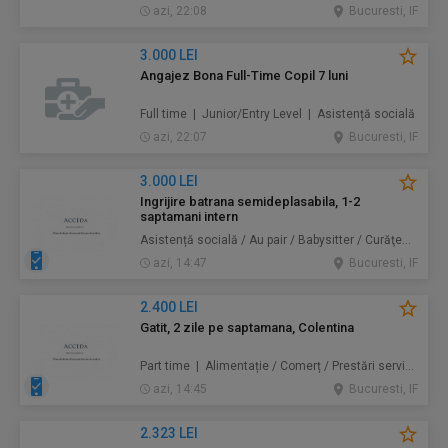
azi, 22:08
Bucuresti, IF
3.000 LEI
Angajez Bona Full-Time Copil 7 luni
Full time | Junior/Entry Level | Asistență socială
azi, 22:07
Bucuresti, IF
3.000 LEI
Ingrijire batrana semideplasabila, 1-2
saptamani intern
Asistență socială / Au pair / Babysitter / Curăţenie / Prestări servicii
azi, 14:47
Bucuresti, IF
2.400 LEI
Gatit, 2 zile pe saptamana, Colentina
Part time | Alimentație / Comerț / Prestări servicii
azi, 14:45
Bucuresti, IF
2.323 LEI