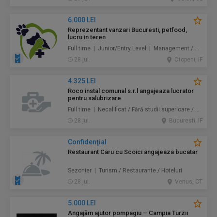
6.000 LEI
Reprezentant vanzari Bucuresti, petfood,
lucru in teren
Full time | Junior/Entry Level | Management / Vânzări
28 jul.
Otopeni, IF
4.325 LEI
Roco instal comunal s.r.l angajeaza lucrator
pentru salubrizare
Full time | Necalificat / Fără studii superioare / Junior/Entry Level | Protecţia mediului / Prestări servicii
28 jul.
Bucuresti, IF
Confidenţial
Restaurant Caru cu Scoici angajeaza bucatar
Sezonier | Turism / Restaurante / Hoteluri
28 jul.
Venus, CT
5.000 LEI
Angajăm ajutor pompagiu – Campia Turzii