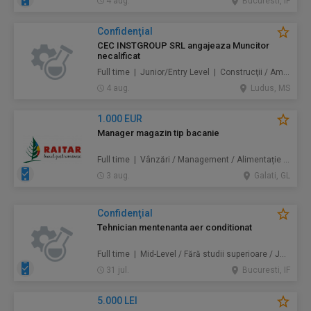
4 aug.
Bucuresti, IF
Confidenţial
CEC INSTGROUP SRL angajeaza Muncitor
necalificat
Full time | Junior/Entry Level | Construcţii / Amenajări
4 aug.
Ludus, MS
1.000 EUR
Manager magazin tip bacanie
Full time | Vânzări / Management / Alimentație / Comerț
3 aug.
Galati, GL
Confidenţial
Tehnician mentenanta aer conditionat
Full time | Mid-Level / Fără studii superioare / Junior/Entry Level | Mentenanță / Instalații
31 jul.
Bucuresti, IF
5.000 LEI