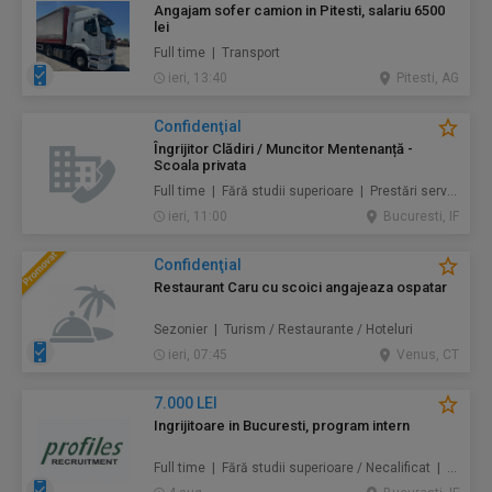
Angajam sofer camion in Pitesti, salariu 6500
lei
Full time | Transport
ieri, 13:40
Pitesti, AG
Confidenţial
Îngrijitor Clădiri / Muncitor Mentenanță -
Scoala privata
Full time | Fără studii superioare | Prestări servicii / Mentenanță / Instalații / Construcţii / Amenajări
ieri, 11:00
Bucuresti, IF
Confidenţial
Restaurant Caru cu scoici angajeaza ospatar
Sezonier | Turism / Restaurante / Hoteluri
ieri, 07:45
Venus, CT
7.000 LEI
Ingrijitoare in Bucuresti, program intern
Full time | Fără studii superioare / Necalificat | Au pair / Babysitter / Curăţenie / Prestări servicii