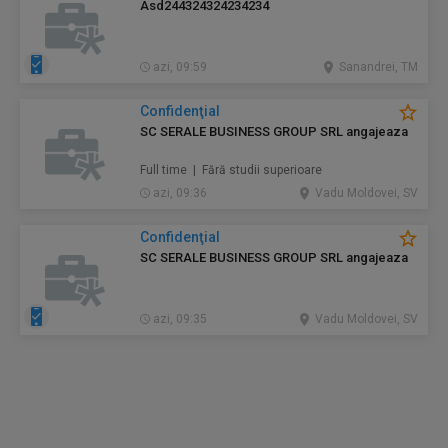
Asd244324324234234
azi, 09:59
Sanandrei, TM
Confidenţial
SC SERALE BUSINESS GROUP SRL angajeaza
Full time | Fără studii superioare
azi, 09:36
Vadu Moldovei, SV
Confidenţial
SC SERALE BUSINESS GROUP SRL angajeaza
azi, 09:35
Vadu Moldovei, SV