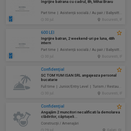
Ingrijire batrana cu cadrul, 8h, Mihai Bravu
Part time | Asistență socială / Au pair / Babysitter / Curăţenie / Prestări servicii
30 jul.
Bucuresti, IF
600 LEI
Ingrijire batran, 2 weekend-uri pe luna, 48h
intern
Part time | Asistență socială / Au pair / Babysitter / Curăţenie / Prestări servicii
30 jul.
Bucuresti, IF
Confidenţial
SC TOM YUM ISAN SRL angajeaza personal
bucatarie
Full time | Junior/Entry Level | Turism / Restaurante / Hoteluri
30 jul.
Bucuresti, IF
Confidenţial
Angajăm 2 muncitori necalificati la demolarea
clădirilor, căptușeli...
Construcţii / Amenajări
29 jul.
Galati, GL