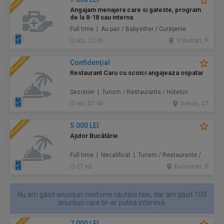
Angajam menajera care si gateste, program
de la 8-18 sau interna
Full time | Au pair / Babysitter / Curăţenie
azi, 22:36
Voluntari, IF
Confidenţial
Restaurant Caru cu scoici angajeaza ospatar
Sezonier | Turism / Restaurante / Hoteluri
ieri, 07:45
Venus, CT
5.000 LEI
Ajutor Bucătărie
Full time | Necalificat | Turism / Restaurante / Hoteluri
27 jul.
Bucuresti, IF
Nu am găsit anunțuri conform căutării tale, dar am găsit 103
anunțuri care te-ar putea interesa.
7.000 LEI