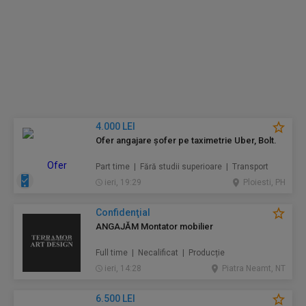
4.000 LEI
Ofer angajare șofer pe taximetrie Uber, Bolt.
Part time | Fără studii superioare | Transport
ieri, 19:29
Ploiesti, PH
Confidenţial
ANGAJĂM Montator mobilier
Full time | Necalificat | Producție
ieri, 14:28
Piatra Neamt, NT
6.500 LEI