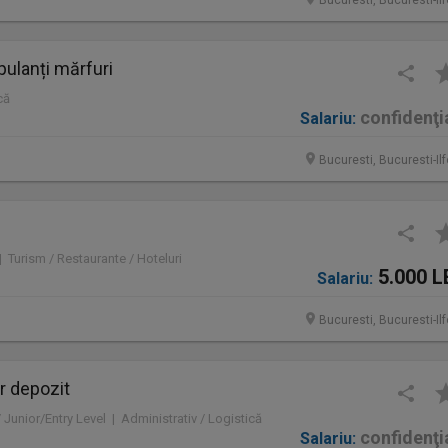
Bucuresti, Bucuresti-Il
ulanți mărfuri
că
confidenţi
Salariu:
Bucuresti, Bucuresti-Il
 | Turism / Restaurante / Hoteluri
5.000 L
Salariu:
Bucuresti, Bucuresti-Il
r depozit
/ Junior/Entry Level | Administrativ / Logistică
confidenţi
Salariu: