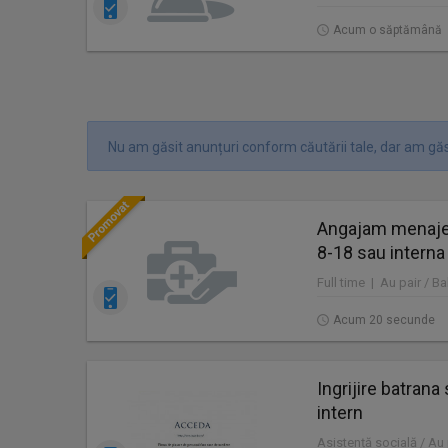
Acum o săptămână
Nu am găsit anunțuri conform căutării tale, dar am găs
Angajam menajer
8-18 sau interna
Full time | Au pair / Ba
Acum 20 secunde
Ingrijire batran
intern
Asistență socială / Au p