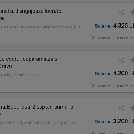
nal s.r.l angajeaza lucrator
re
4.325 L
Salariu:
Full time | Necalificat / Fără studii superioare / Junior/Entry Level | Protecţia mediului / Prestări servicii
Bucuresti, Bucuresti-Il
 cu cadrul, dupa-amiaza si
Bravu
4.200 L
Salariu:
cială / Prestări servicii
Bucuresti, Bucuresti-Il
ana, Bucuresti, 2 saptamani/luna
)
3.200 L
Salariu:
Part time | Fără studii superioare / Necalificat / Mid-Level | Au pair / Babysitter / Curăţenie / Prestări servicii