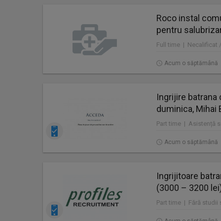
Roco instal comu
pentru salubriza
Acum o săptămână
Ingrijire batrana
duminica, Mihai 
Part time | Asistență so
Acum o săptămână
Ingrijitoare batr
(3000 – 3200 lei