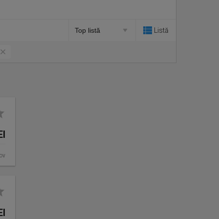
Listă
EI
fov
EI