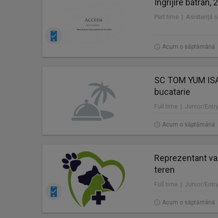
Ingrijire batran,
Acum o săptămână
SC TOM YUM ISA
bucatarie
Full time | Junior/Entr
Acum o săptămână
Reprezentant van
teren
Full time | Junior/Ent
Acum o săptămână