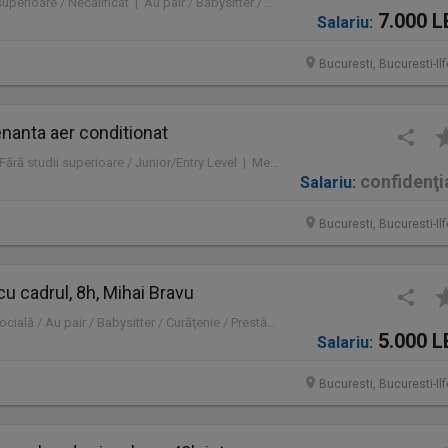
Full time | Fără studii superioare / Necalificat | Au pair / Babysitter / Curăţenie / Prestări servicii
7.000 L
Salariu:
Bucuresti, Bucuresti-Il
nanta aer conditionat
Full time | Mid-Level / Fără studii superioare / Junior/Entry Level | Mentenanță / Instalații
confidenţi
Salariu:
Bucuresti, Bucuresti-Il
 cu cadrul, 8h, Mihai Bravu
Part time | Asistență socială / Au pair / Babysitter / Curăţenie / Prestări servicii
5.000 L
Salariu:
Bucuresti, Bucuresti-Il