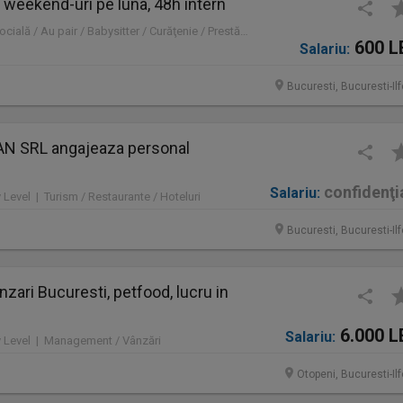
 2 weekend-uri pe luna, 48h intern
Part time | Asistență socială / Au pair / Babysitter / Curăţenie / Prestări servicii
600 L
Salariu:
Bucuresti, Bucuresti-Il
N SRL angajeaza personal
confidenţi
Salariu:
y Level | Turism / Restaurante / Hoteluri
Bucuresti, Bucuresti-Il
zari Bucuresti, petfood, lucru in
6.000 L
Salariu:
ry Level | Management / Vânzări
Otopeni, Bucuresti-Il