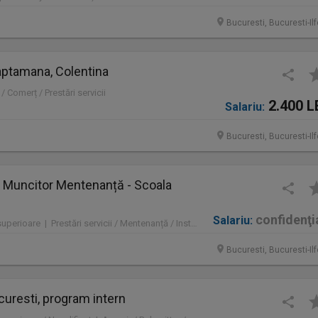
Bucuresti, Bucuresti-Il
saptamana, Colentina
/ Comerț / Prestări servicii
2.400 L
Salariu:
Bucuresti, Bucuresti-Il
i / Muncitor Mentenanță - Scoala
confidenţi
Salariu:
Full time | Fără studii superioare | Prestări servicii / Mentenanță / Instalații / Construcţii / Amenajări
Bucuresti, Bucuresti-Il
ucuresti, program intern