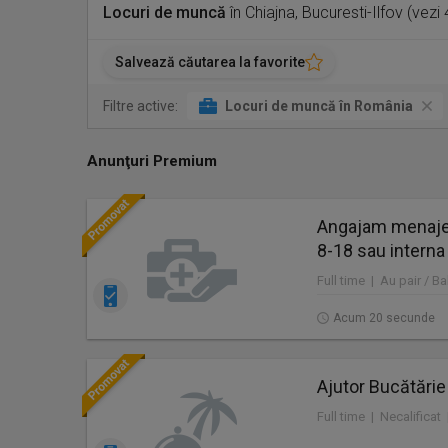
Locuri de muncă
în Chiajna, Bucuresti-Ilfov (vez
Salvează căutarea la favorite
Filtre active:
Locuri de muncă în România
Anunţuri Premium
Angajam menajer
8-18 sau interna
Full time | Au pair / Ba
Acum 20 secunde
Ajutor Bucătărie
Full time | Necalificat