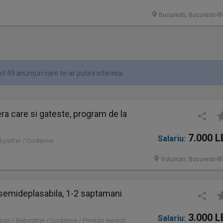
Bucuresti, Bucuresti-Il
it 49 anunțuri care te-ar putea interesa.
a care si gateste, program de la
7.000 L
Salariu:
bysitter / Curăţenie
Voluntari, Bucuresti-Il
a semideplasabila, 1-2 saptamani
3.000 L
Salariu:
air / Babysitter / Curăţenie / Prestări servicii