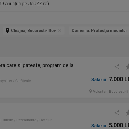
i 49 anunțuri pe JobZZ.ro)
Chiajna, Bucuresti-Ilfov
Domeniu:
Protecţia mediului
a care si gateste, program de la
7.000 L
Salariu:
bysitter / Curăţenie
Voluntari, Bucuresti-Il
 | Turism / Restaurante / Hoteluri
5.000 L
Salariu: