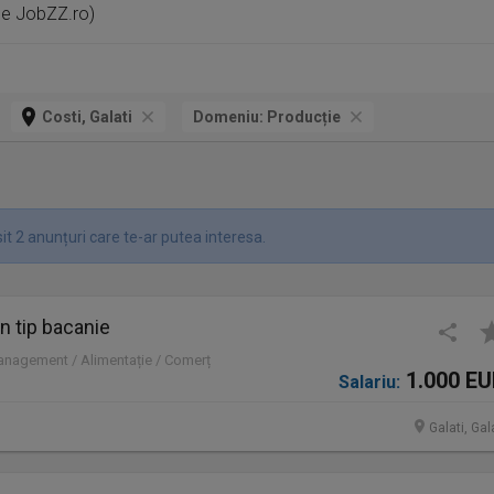
 pe JobZZ.ro)
Costi, Galati
Domeniu:
Producție
t 2 anunțuri care te-ar putea interesa.
 tip bacanie
Management / Alimentație / Comerț
1.000 E
Salariu:
Galati, Gal