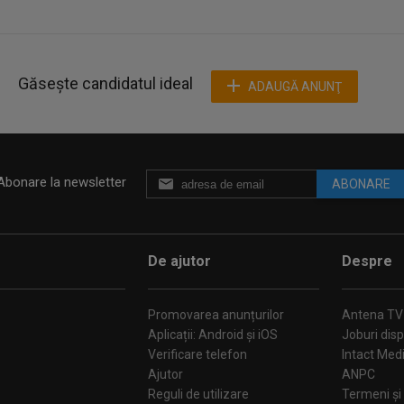
Găsește candidatul ideal
ADAUGĂ ANUNŢ
Abonare la newsletter
ABONARE
De ajutor
Despre
Promovarea anunțurilor
Antena TV
Aplicații: Android și iOS
Joburi disp
Verificare telefon
Intact Med
Ajutor
ANPC
Reguli de utilizare
Termeni și 