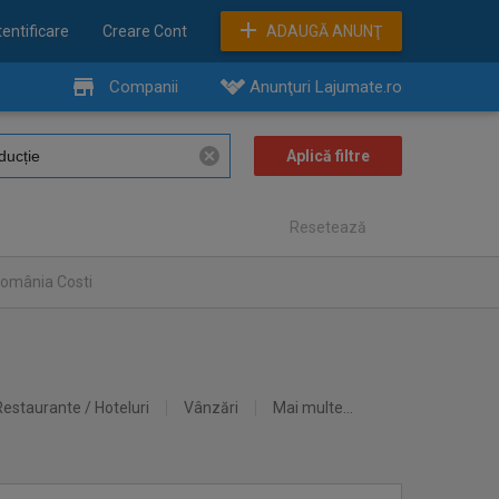
entificare
Creare Cont
ADAUGĂ ANUNŢ
Companii
Anunţuri Lajumate.ro
Resetează
România Costi
Restaurante / Hoteluri
Vânzări
Mai multe...