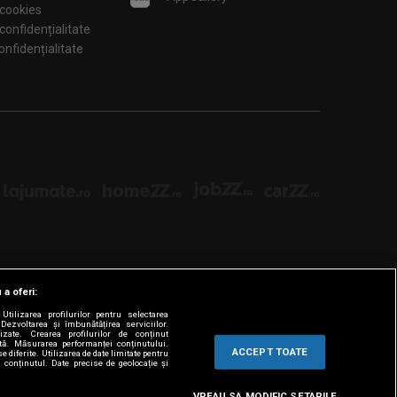
 cookies
 confidențialitate
tări de confidențialitate
 a oferi:
tilizarea profilurilor pentru selectarea
Dezvoltarea și îmbunătățirea serviciilor.
lizate. Crearea profilurilor de conținut
ată. Măsurarea performanței conținutului.
ACCEPT TOATE
e diferite. Utilizarea de date limitate pentru
a conținutul. Date precise de geolocație și
VREAU SA MODIFIC SETARILE