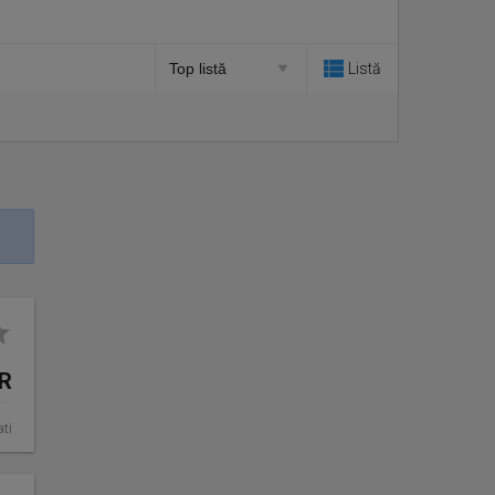
Listă
UR
ati