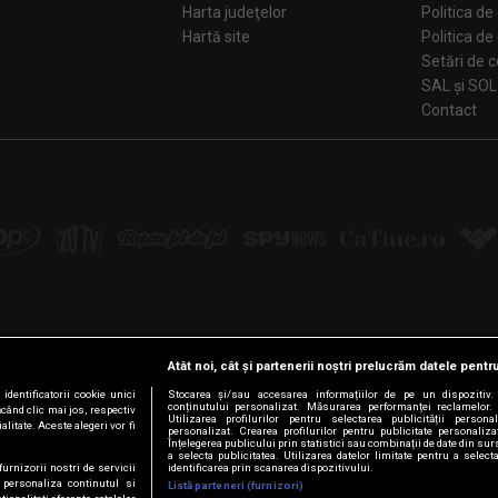
Harta judeţelor
Politica de
Hartă site
Politica de
Se
SAL și SOL
Contact
Atât noi, cât și partenerii noștri prelucrăm datele pentru
Urmărește-ne pe:
dentificatorii cookie unici
Stocarea și/sau accesarea informațiilor de pe un dispozitiv. U
conținutului personalizat. Măsurarea performanței reclamelor. 
ăcând clic mai jos, respectiv
Facebook
LinkedIn
YouTube
Instagram
Pinterest
Tiktok
Utilizarea profilurilor pentru selectarea publicității persona
litate. Aceste alegeri vor fi
personalizat. Crearea profilurilor pentru publicitate personaliz
Înțelegerea publicului prin statistici sau combinații de date din surs
a selecta publicitatea. Utilizarea datelor limitate pentru a select
furnizorii nostri de servicii
identificarea prin scanarea dispozitivului.
 personaliza continutul si
Listă parteneri (furnizori)
© Intact Media Group