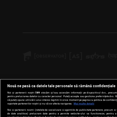
Nouă ne pasă ca datele tale personale să rămână confidențiale
Noi și partenerii noștri
589
stocăm și/sau accesăm informații pe dispozitivul dvs., precum i
pentru prelucrarea datelor cu caracter personal. Puteți accepta sau gestiona preferințele dvs. f
vă puteți opune utilizării unui interes legitim în orice moment pe pagina cu politica de confidenția
raportate partenerilor noștri și nu vă vor afecta navigarea.
Mai multe detalii
Noi si partenerii nostri (retelele de socializare si agentiile de publicitate partenere, precum si 
de date analitice) prelucram date pentru a permite website-ului sa functioneze, pentru a