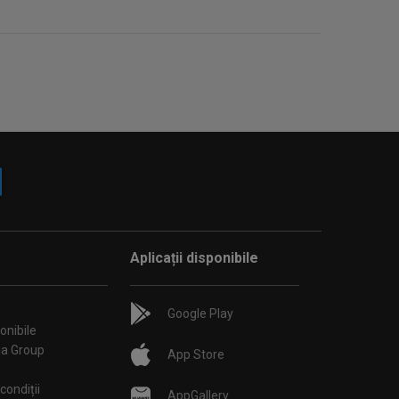
Aplicații disponibile
Google Play
onibile
ia Group
App Store
condiții
AppGallery