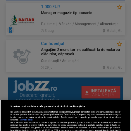
1.000 EUR
Manager magazin tip bacanie
Full time | Vânzări / Management / Alimentație / Comerț
3 aug.
Galati, GL
Confidenţial
Angajăm 2 muncitori necalificati la demolarea
clădirilor, căptușeli...
Construcţii / Amenajări
29 jul.
Galati, GL
Nouă ne pasă ca datele tale personale să rămână confidențiale
Noi și partenerii noștri
589
stocăm și/sau accesăm informații pe dispozitivul dvs., precum identificatorii cookie unici pentru prelucrarea datelor
cu caracter personal. Puteți accepta sau gestiona preferințele dvs. făcând clic mai jos, respectiv vă puteți opune utilizării unui interes legitim
în orice moment pe pagina cu politica de confidențialitate. Aceste alegeri vor fi raportate partenerilor noștri și nu vă vor afecta
navigarea.
Mai multe detalii
Noi si partenerii nostri (retelele de socializare si agentiile de publicitate partenere, precum si furnizorii nostri de servicii de date analitice)
prelucram date pentru a permite website-ului sa functioneze, pentru a personaliza continutul si anunturile publicitare afisate in functie de
interesele si/sau profilul dvs., pentru a va oferi functionalitati aferente retelelor de socializare si pentru a analiza traficul pe website.
Beneficiati de drepturile prevazute de art. 15-22 din GDPR in legatura cu prelucrarea datelor cu caracter personal. Aceste drepturi pot fi