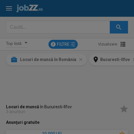
FILTRE
Vizualizare:
3
Locuri de muncă în România
Bucuresti-Ilfov
Locuri de muncă
în Bucuresti-Ilfov
3 anunțuri
Anunţuri gratuite
10.000 LEI