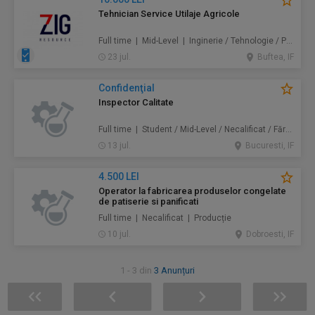
Tehnician Service Utilaje Agricole
Full time | Mid-Level | Inginerie / Tehnologie / Producție
23 jul.
Buftea, IF
Confidenţial
Inspector Calitate
Full time | Student / Mid-Level / Necalificat / Fără studii superioare / Junior/Entry Level | Producție / Inginerie / Tehnologie
13 jul.
Bucuresti, IF
4.500 LEI
Operator la fabricarea produselor congelate
de patiserie si panificati
Full time | Necalificat | Producție
10 jul.
Dobroesti, IF
1 - 3 din
3 Anunțuri